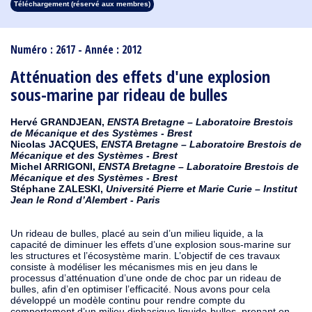
Téléchargement (réservé aux membres)
1913
1912
1911
1910
1909
1908
1907
1906
1905
1904
1903
1902
1901
1900
1899
1898
1897
1896
1895
1894
1893
1892
1891
1890
Numéro : 2617 - Année : 2012
Atténuation des effets d'une explosion
sous-marine par rideau de bulles
Hervé GRANDJEAN,
ENSTA Bretagne – Laboratoire Brestois
de Mécanique et des Systèmes - Brest
Nicolas JACQUES,
ENSTA Bretagne – Laboratoire Brestois de
Mécanique et des Systèmes - Brest
Michel ARRIGONI,
ENSTA Bretagne – Laboratoire Brestois de
Mécanique et des Systèmes - Brest
Stéphane ZALESKI,
Université Pierre et Marie Curie – Institut
Jean le Rond d’Alembert - Paris
Un rideau de bulles, placé au sein d’un milieu liquide, a la
capacité de diminuer les effets d’une explosion sous-marine sur
les structures et l’écosystème marin. L’objectif de ces travaux
consiste à modéliser les mécanismes mis en jeu dans le
processus d’atténuation d’une onde de choc par un rideau de
bulles, afin d’en optimiser l’efficacité. Nous avons pour cela
développé un modèle continu pour rendre compte du
comportement d’un milieu diphasique liquide-bulles, prenant en