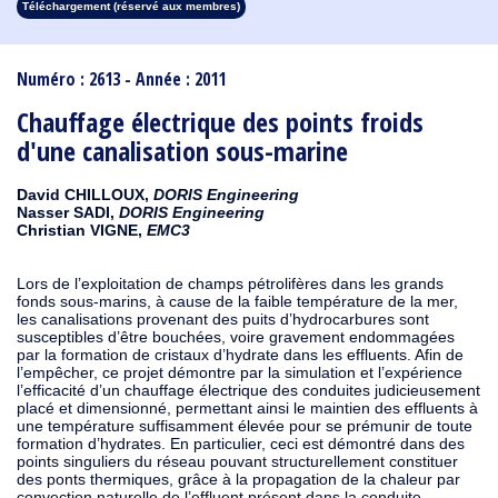
Téléchargement (réservé aux membres)
1913
1912
1911
1910
1909
1908
1907
1906
1905
1904
1903
1902
1901
1900
1899
1898
1897
1896
1895
1894
1893
1892
1891
1890
Numéro : 2613 - Année : 2011
Chauffage électrique des points froids
d'une canalisation sous-marine
David CHILLOUX,
DORIS Engineering
Nasser SADI,
DORIS Engineering
Christian VIGNE,
EMC3
Lors de l’exploitation de champs pétrolifères dans les grands
fonds sous-marins, à cause de la faible température de la mer,
les canalisations provenant des puits d’hydrocarbures sont
susceptibles d’être bouchées, voire gravement endommagées
par la formation de cristaux d’hydrate dans les effluents. Afin de
l’empêcher, ce projet démontre par la simulation et l’expérience
l’efficacité d’un chauffage électrique des conduites judicieusement
placé et dimensionné, permettant ainsi le maintien des effluents à
une température suffisamment élevée pour se prémunir de toute
formation d’hydrates. En particulier, ceci est démontré dans des
points singuliers du réseau pouvant structurellement constituer
des ponts thermiques, grâce à la propagation de la chaleur par
convection naturelle de l’effluent présent dans la conduite.