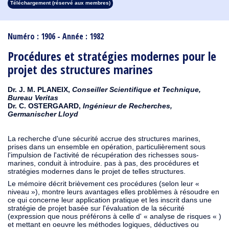
Téléchargement (réservé aux membres)
1913
1912
1911
1910
1909
1908
1907
1906
1905
1904
1903
1902
1901
1900
1899
1898
1897
1896
1895
1894
1893
1892
1891
1890
Numéro : 1906 - Année : 1982
Procédures et stratégies modernes pour le
projet des structures marines
Dr. J. M. PLANEIX,
Conseiller Scientifique et Technique,
Bureau Veritas
Dr. C. OSTERGAARD,
Ingénieur de Recherches,
Germanischer Lloyd
La recherche d'une sécurité accrue des structures marines,
prises dans un ensemble en opération, particulièrement sous
l'impulsion de l'activité de récupération des richesses sous-
marines, conduit à introduire. pas à pas, des procédures et
stratégies modernes dans le projet de telles structures.
Le mémoire décrit brièvement ces procédures (selon leur «
niveau »), montre leurs avantages elles problèmes à résoudre en
ce qui concerne leur application pratique et les inscrit dans une
stratégie de projet basée sur l'évaluation de la sécurité
(expression que nous préférons à celle d' « analyse de risques « )
et mettant en oeuvre les méthodes logiques, déductives ou