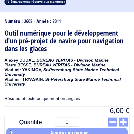
Téléchargement (réservé aux membres)
1913
1912
1911
1910
1909
1908
1907
1906
1905
1904
1903
1902
1901
1900
1899
1898
1897
1896
1895
1894
1893
1892
1891
1890
Numéro : 2608 - Année : 2011
Outil numérique pour le développement
d'un pré-projet de navire pour navigation
dans les glaces
Alexey DUDAL,
BUREAU VERITAS - Division Marine
Pierre BESSE,
BUREAU VERITAS - Division Marine
Vladimir YAKIMOV,
St-Petersburg State Marine Technical
University
Vladimir TRYASKIN,
St-Petersburg State Marine Technical
University
Résumé et texte uniquement en anglais
6,00
€
Quantité
Ajouter au panier