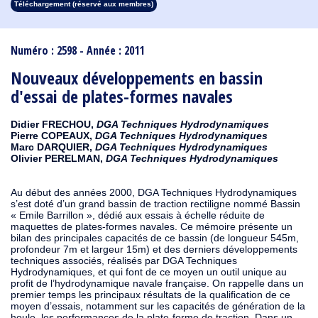
Téléchargement (réservé aux membres)
1913
1912
1911
1910
1909
1908
1907
1906
1905
1904
1903
1902
1901
1900
1899
1898
1897
1896
1895
1894
1893
1892
1891
1890
Numéro : 2598 - Année : 2011
Nouveaux développements en bassin
d'essai de plates-formes navales
Didier FRECHOU,
DGA Techniques Hydrodynamiques
Pierre COPEAUX,
DGA Techniques Hydrodynamiques
Marc DARQUIER,
DGA Techniques Hydrodynamiques
Olivier PERELMAN,
DGA Techniques Hydrodynamiques
Au début des années 2000, DGA Techniques Hydrodynamiques
s’est doté d’un grand bassin de traction rectiligne nommé Bassin
« Emile Barrillon », dédié aux essais à échelle réduite de
maquettes de plates-formes navales. Ce mémoire présente un
bilan des principales capacités de ce bassin (de longueur 545m,
profondeur 7m et largeur 15m) et des derniers développements
techniques associés, réalisés par DGA Techniques
Hydrodynamiques, et qui font de ce moyen un outil unique au
profit de l’hydrodynamique navale française. On rappelle dans un
premier temps les principaux résultats de la qualification de ce
moyen d’essais, notamment sur les capacités de génération de la
houle, les performances de la plate-forme de traction. Dans un