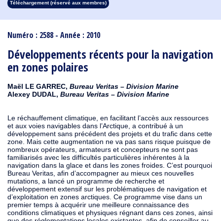
Téléchargement (réservé aux membres)
1913
1912
1911
1910
1909
1908
1907
1906
1905
1904
1903
1902
1901
1900
1899
1898
1897
1896
1895
1894
1893
1892
1891
1890
Numéro : 2588 - Année : 2010
Développements récents pour la navigation
en zones polaires
Maël LE GARREC,
Bureau Veritas – Division Marine
Alexey DUDAL,
Bureau Veritas – Division Marine
Le réchauffement climatique, en facilitant l’accès aux ressources
et aux voies navigables dans l’Arctique, a contribué à un
développement sans précédent des projets et du trafic dans cette
zone. Mais cette augmentation ne va pas sans risque puisque de
nombreux opérateurs, armateurs et concepteurs ne sont pas
familiarisés avec les difficultés particulières inhérentes à la
navigation dans la glace et dans les zones froides. C’est pourquoi
Bureau Veritas, afin d’accompagner au mieux ces nouvelles
mutations, a lancé un programme de recherche et
développement extensif sur les problématiques de navigation et
d’exploitation en zones arctiques. Ce programme vise dans un
premier temps à acquérir une meilleure connaissance des
conditions climatiques et physiques régnant dans ces zones, ainsi
que des réglementations locales existantes, afin de conseiller au