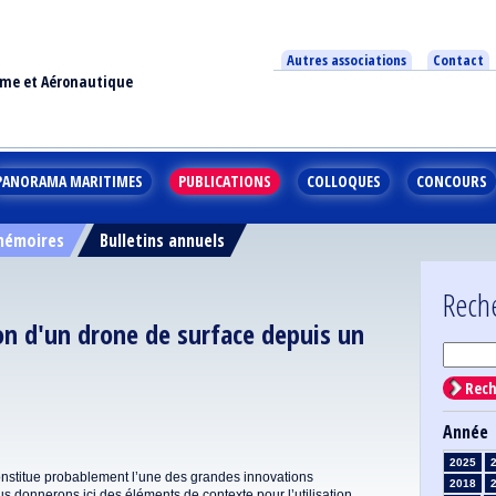
Autres associations
Contact
ime et Aéronautique
PANORAMA MARITIMES
PUBLICATIONS
COLLOQUES
CONCOURS
 mémoires
Bulletins annuels
Rech
n d'un drone de surface depuis un
Rech
Année
2025
nstitue probablement l’une des grandes innovations
2018
 donnerons ici des éléments de contexte pour l’utilisation