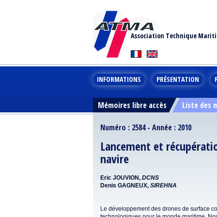
Association Technique Marit
INFORMATIONS
PRÉSENTATION
Mémoires libre accès
Liste des
Numéro : 2584 - Année : 2010
Lancement et récupératio
navire
Eric JOUVION,
DCNS
Denis GAGNEUX,
SIREHNA
Le développement des drones de surface co
technologiques pour le monde maritime. Nous