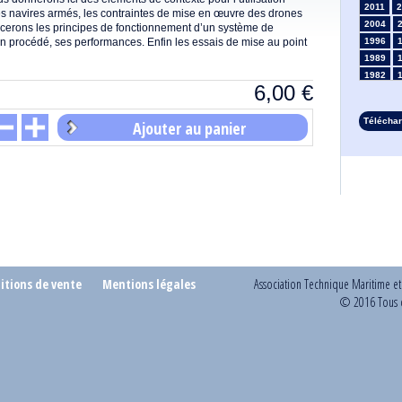
2011
2
es navires armés, les contraintes de mise en œuvre des drones
2004
ncerons les principes de fonctionnement d’un système de
n procédé, ses performances. Enfin les essais de mise au point
1996
1989
1982
6,00
€
1975
1968
Télécha
Ajouter au panier
1961
1954
1947
1935
1928
1914
1907
1900
1893
itions de vente
Mentions légales
Association Technique Maritime e
© 2016 Tous d