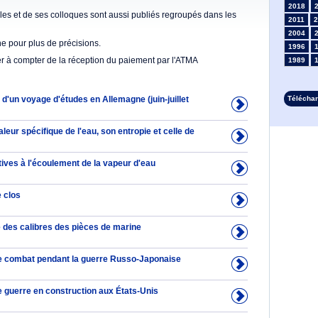
2018
es et de ses colloques sont aussi publiés regroupés dans les
2011
2
2004
he pour plus de précisions.
1996
er à compter de la réception du paiement par l'ATMA
1989
1982
1975
'un voyage d'études en Allemagne (juin-juillet
Télécha
1968
1961
1954
aleur spécifique de l'eau, son entropie et celle de
1947
1935
ives à l'écoulement de la vapeur d'eau
1928
1914
e clos
1907
1899
1892
é des calibres des pièces de marine
e combat pendant la guerre Russo-Japonaise
e guerre en construction aux États-Unis