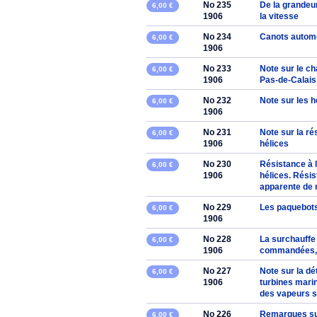
No 235
De la grandeu
6,00 €
1906
la vitesse
No 234
Canots autom
6,00 €
1906
No 233
Note sur le c
6,00 €
1906
Pas-de-Calais
No 232
Note sur les h
6,00 €
1906
No 231
Note sur la ré
6,00 €
1906
hélices
No 230
Résistance à l
6,00 €
1906
hélices. Rési
apparente de 
No 229
Les paquebots
6,00 €
1906
No 228
La surchauffe 
6,00 €
1906
commandées, 
No 227
Note sur la d
6,00 €
1906
turbines marin
des vapeurs s
No 226
Remarques sur
6,00 €