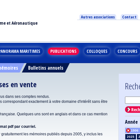
Autres associations
Contact
ime et Aéronautique
PANORAMA MARITIMES
PUBLICATIONS
COLLOQUES
CONCOURS
 mémoires
Bulletins annuels
ises en vente
Rech
rus dans ses comptes rendus.
correspondant exactement à votre domaine d'intérêt sans être
Rech
ançaise. Quelques uns sont en anglais et dans ce cas mention
Année
at pdf par courriel.
1906
gratuitement les mémoires publiés depuis 2005, y inclus les
2025