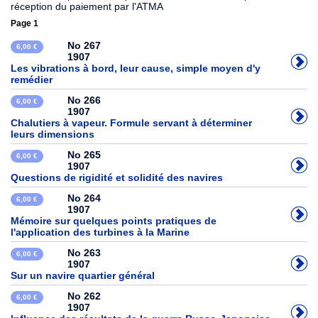
réception du paiement par l'ATMA
Page 1
No 267
6,00 €
1907
Les vibrations à bord, leur cause, simple moyen d'y
remédier
No 266
6,00 €
1907
Chalutiers à vapeur. Formule servant à déterminer
leurs dimensions
No 265
6,00 €
1907
Questions de rigidité et solidité des navires
No 264
6,00 €
1907
Mémoire sur quelques points pratiques de
l'application des turbines à la Marine
No 263
6,00 €
1907
Sur un navire quartier général
No 262
6,00 €
1907