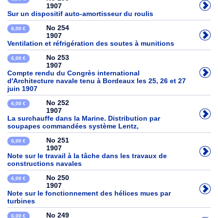
1907
Sur un dispositif auto-amortisseur du roulis
No 254
6,00 €
1907
Ventilation et réfrigération des soutes à munitions
No 253
6,00 €
1907
Compte rendu du Congrès international
d'Architecture navale tenu à Bordeaux les 25, 26 et 27
juin 1907
No 252
6,00 €
1907
La surchauffe dans la Marine. Distribution par
soupapes commandées système Lentz,
No 251
6,00 €
1907
Note sur le travail à la tâche dans les travaux de
constructions navales
No 250
6,00 €
1907
Note sur le fonctionnement des hélices mues par
turbines
No 249
6,00 €