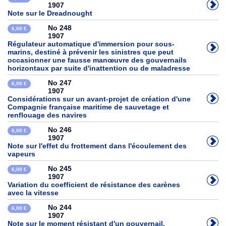
1907
Note sur le Dreadnought
No 248
6,00 €
1907
Régulateur automatique d'immersion pour sous-
marins, destiné à prévenir les sinistres que peut
occasionner une fausse manœuvre des gouvernails
horizontaux par suite d'inattention ou de maladresse
No 247
6,00 €
1907
Considérations sur un avant-projet de création d'une
Compagnie française maritime de sauvetage et
renflouage des navires
No 246
6,00 €
1907
Note sur l'effet du frottement dans l'écoulement des
vapeurs
No 245
6,00 €
1907
Variation du coefficient de résistance des carènes
avec la vitesse
No 244
6,00 €
1907
Note sur le moment résistant d'un gouvernail.