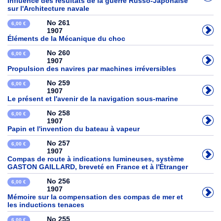
Influence des résultats de la guerre Russo-Japonaise
sur l'Architecture navale
No 261
6,00 €
1907
Éléments de la Mécanique du choc
No 260
6,00 €
1907
Propulsion des navires par machines irréversibles
No 259
6,00 €
1907
Le présent et l'avenir de la navigation sous-marine
No 258
6,00 €
1907
Papin et l'invention du bateau à vapeur
No 257
6,00 €
1907
Compas de route à indications lumineuses, système
GASTON GAILLARD, breveté en France et à l'Étranger
No 256
6,00 €
1907
Mémoire sur la compensation des compas de mer et
les inductions tenaces
No 255
6,00 €