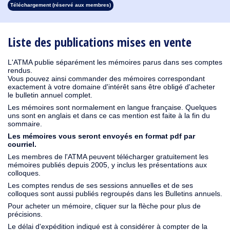
Téléchargement (réservé aux membres)
1931
1930
1929
1928
1927
1926
1925
1924
1923
1915
1914
1913
1912
1911
1910
1909
1908
1906
1905
1904
1903
1902
1901
1900
1899
1898
1897
1896
1895
1894
1893
1892
1891
1890
Liste des publications mises en vente
L'ATMA publie séparément les mémoires parus dans ses comptes
rendus.
Vous pouvez ainsi commander des mémoires correspondant
exactement à votre domaine d'intérêt sans être obligé d'acheter
le bulletin annuel complet.
Les mémoires sont normalement en langue française. Quelques
uns sont en anglais et dans ce cas mention est faite à la fin du
sommaire.
Les mémoires vous seront envoyés en format pdf par
courriel.
Les membres de l'ATMA peuvent télécharger gratuitement les
mémoires publiés depuis 2005, y inclus les présentations aux
colloques.
Les comptes rendus de ses sessions annuelles et de ses
colloques sont aussi publiés regroupés dans les Bulletins annuels.
Pour acheter un mémoire, cliquer sur la flèche pour plus de
précisions.
Le délai d'expédition indiqué est à considérer à compter de la