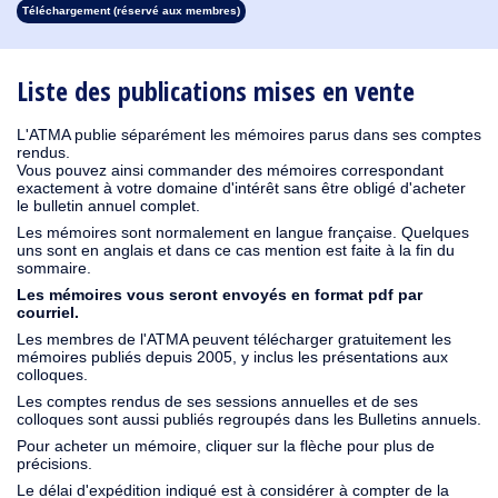
Téléchargement (réservé aux membres)
1931
1930
1929
1928
1927
1926
1925
1923
1915
1914
1913
1912
1911
1910
1909
1908
1907
1906
1905
1904
1903
1902
1901
1900
1899
1898
1897
1896
1895
1894
1893
1892
1891
1890
Liste des publications mises en vente
L'ATMA publie séparément les mémoires parus dans ses comptes
rendus.
Vous pouvez ainsi commander des mémoires correspondant
exactement à votre domaine d'intérêt sans être obligé d'acheter
le bulletin annuel complet.
Les mémoires sont normalement en langue française. Quelques
uns sont en anglais et dans ce cas mention est faite à la fin du
sommaire.
Les mémoires vous seront envoyés en format pdf par
courriel.
Les membres de l'ATMA peuvent télécharger gratuitement les
mémoires publiés depuis 2005, y inclus les présentations aux
colloques.
Les comptes rendus de ses sessions annuelles et de ses
colloques sont aussi publiés regroupés dans les Bulletins annuels.
Pour acheter un mémoire, cliquer sur la flèche pour plus de
précisions.
Le délai d'expédition indiqué est à considérer à compter de la