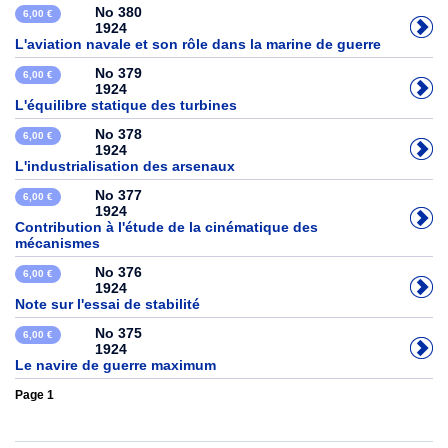
No 380
6,00 €
1924
L'aviation navale et son rôle dans la marine de guerre
No 379
6,00 €
1924
L'équilibre statique des turbines
No 378
6,00 €
1924
L'industrialisation des arsenaux
No 377
6,00 €
1924
Contribution à l'étude de la cinématique des
mécanismes
No 376
6,00 €
1924
Note sur l'essai de stabilité
No 375
6,00 €
1924
Le navire de guerre maximum
Page 1