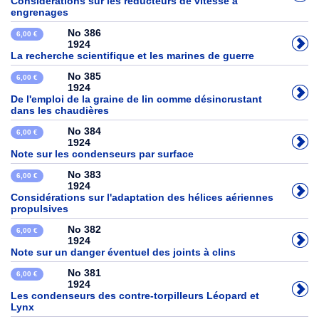
Considérations sur les réducteurs de vitesse à
engrenages
No 386
6,00 €
1924
La recherche scientifique et les marines de guerre
No 385
6,00 €
1924
De l'emploi de la graine de lin comme désincrustant
dans les chaudières
No 384
6,00 €
1924
Note sur les condenseurs par surface
No 383
6,00 €
1924
Considérations sur l'adaptation des hélices aériennes
propulsives
No 382
6,00 €
1924
Note sur un danger éventuel des joints à clins
No 381
6,00 €
1924
Les condenseurs des contre-torpilleurs Léopard et
Lynx