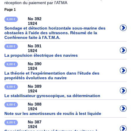
réception du paiement par l'ATMA
Page 1
No 392
6,00 €
1924
Sondage et détection horizontale sous-marine des
obstacles à l'aide des ultrasons. Résumé de la
Conférence faite à l'A.T.M.A.
No 391
6,00 €
1924
La propulsion électrique des navires
No 390
6,00 €
1924
La théorie et l'expérimentation dans l'étude des
propriétés évolutives du navire
No 389
6,00 €
1924
Le stabilisateur gyroscopique, sa détermination
No 388
6,00 €
1924
Note sur les amortisseurs de roulis à lest liquide
No 387
6,00 €
1924