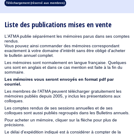
Téléchargement (réservé aux membres)
1931
1930
1928
1927
1926
1925
1924
1923
1915
1914
1913
1912
1911
1910
1909
1908
1907
1906
1905
1904
1903
1902
1901
1900
1899
1898
1897
1896
1895
1894
1893
1892
1891
1890
Liste des publications mises en vente
L'ATMA publie séparément les mémoires parus dans ses comptes
rendus.
Vous pouvez ainsi commander des mémoires correspondant
exactement à votre domaine d'intérêt sans être obligé d'acheter
le bulletin annuel complet.
Les mémoires sont normalement en langue française. Quelques
uns sont en anglais et dans ce cas mention est faite à la fin du
sommaire.
Les mémoires vous seront envoyés en format pdf par
courriel.
Les membres de l'ATMA peuvent télécharger gratuitement les
mémoires publiés depuis 2005, y inclus les présentations aux
colloques.
Les comptes rendus de ses sessions annuelles et de ses
colloques sont aussi publiés regroupés dans les Bulletins annuels.
Pour acheter un mémoire, cliquer sur la flèche pour plus de
précisions.
Le délai d'expédition indiqué est à considérer à compter de la