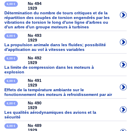
No 494
6,00 €
1929
Détermination du nombre de tours critiques et de la
répartition des couples de torsion engendrés par les
vibrations de torsion le long d'une ligne d'arbres ou
d'un arbre d'un groupe moteurs à turbines
No 493
6,00 €
1929
La propulsion animale dans les fluides; possibilité
d'application au vol à vitesses variables
No 492
6,00 €
1929
La limite de compression dans les moteurs à
explosion
No 491
6,00 €
1929
Effets de la température ambiante sur le
fonctionnement des moteurs à refroidissement par air
No 490
6,00 €
1929
Les qualités aérodynamiques des avions et la
sécurité
No 489
6,00 €
1929