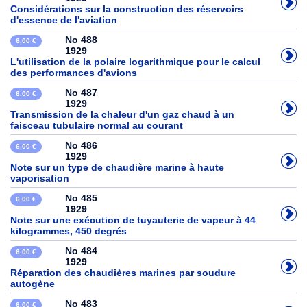
Considérations sur la construction des réservoirs
d'essence de l'aviation
No 488
6,00 €
1929
L'utilisation de la polaire logarithmique pour le calcul
des performances d'avions
No 487
6,00 €
1929
Transmission de la chaleur d'un gaz chaud à un
faisceau tubulaire normal au courant
No 486
6,00 €
1929
Note sur un type de chaudière marine à haute
vaporisation
No 485
6,00 €
1929
Note sur une exécution de tuyauterie de vapeur à 44
kilogrammes, 450 degrés
No 484
6,00 €
1929
Réparation des chaudières marines par soudure
autogène
No 483
6,00 €