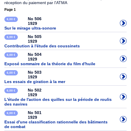
réception du paiement par l'ATMA
Page 1
No 506
6,00 €
1929
Sur le mirage ultra-sonore
No 505
6,00 €
1929
Contribution à l'étude des coussinets
No 504
6,00 €
1929
Exposé sommaire de la théorie du film d'huile
No 503
6,00 €
1929
Les essais de giration à la mer
No 502
6,00 €
1929
L'étude de l'action des quilles sur la période de roulis
des navires
No 501
6,00 €
1929
Essai d'une classification rationnelle des bâtiments
de combat