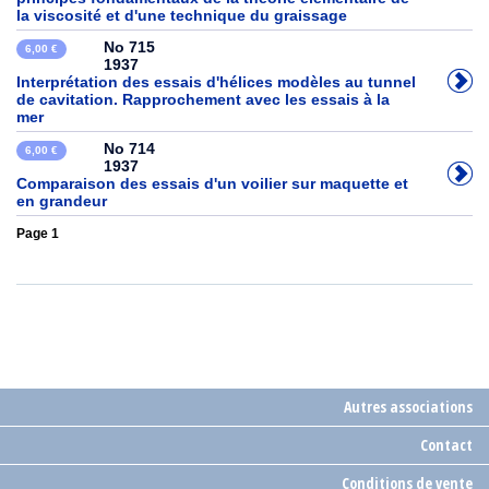
la viscosité et d'une technique du graissage
No 715
6,00 €
1937
Interprétation des essais d'hélices modèles au tunnel
de cavitation. Rapprochement avec les essais à la
mer
No 714
6,00 €
1937
Comparaison des essais d'un voilier sur maquette et
en grandeur
Page 1
Autres associations
Contact
Conditions de vente