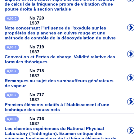
de calcul de la fréquence propre de vibration d'une
poutre droite à section variable
No 720
6,00 €
1937
Note concernant l'irrfIuence de l'oxydule sur les
propriétés des planches en cuivre rouge et une
méthode de contrôle de la désoxydulation du cuivre
No 719
6,00 €
1937
Convection et Pertes de charge. Validité relative des
formules théoriques
No 718
6,00 €
1937
Remarques au sujet des surchauffeurs générateurs
de vapeur
No 717
6,00 €
1937
Premiers éléments relatifs à l'établissement d'une
technique des coussinets
No 716
6,00 €
1937
Les récentes expériences du National Physical
Laboratory (Teddington). Examen critique des
principes fondamentaux de la théorie élémentaire de