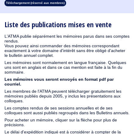
Téléchargement (réservé aux membres)
1930
1929
1928
1927
1926
1925
1924
1923
1915
1914
1913
1912
1911
1910
1909
1908
1907
1906
1905
1904
1903
1902
1901
1900
1899
1898
1897
1896
1895
1894
1893
1892
1891
1890
Liste des publications mises en vente
L'ATMA publie séparément les mémoires parus dans ses comptes
rendus.
Vous pouvez ainsi commander des mémoires correspondant
exactement à votre domaine d'intérêt sans être obligé d'acheter
le bulletin annuel complet.
Les mémoires sont normalement en langue française. Quelques
uns sont en anglais et dans ce cas mention est faite à la fin du
sommaire.
Les mémoires vous seront envoyés en format pdf par
courriel.
Les membres de l'ATMA peuvent télécharger gratuitement les
mémoires publiés depuis 2005, y inclus les présentations aux
colloques.
Les comptes rendus de ses sessions annuelles et de ses
colloques sont aussi publiés regroupés dans les Bulletins annuels.
Pour acheter un mémoire, cliquer sur la flèche pour plus de
précisions.
Le délai d'expédition indiqué est à considérer à compter de la