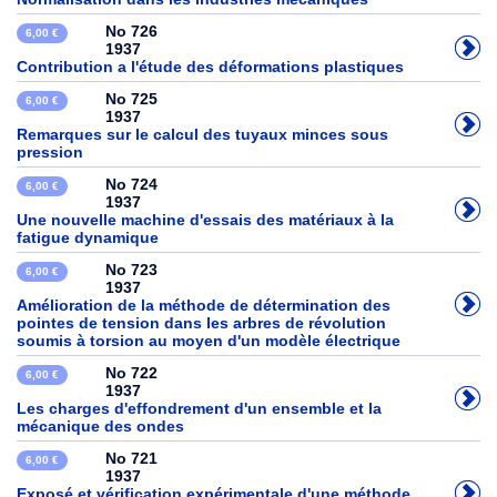
No 726
6,00 €
1937
Contribution a l'étude des déformations plastiques
No 725
6,00 €
1937
Remarques sur le calcul des tuyaux minces sous
pression
No 724
6,00 €
1937
Une nouvelle machine d'essais des matériaux à la
fatigue dynamique
No 723
6,00 €
1937
Amélioration de la méthode de détermination des
pointes de tension dans les arbres de révolution
soumis à torsion au moyen d'un modèle électrique
No 722
6,00 €
1937
Les charges d'effondrement d'un ensemble et la
mécanique des ondes
No 721
6,00 €
1937
Exposé et vérification expérimentale d'une méthode