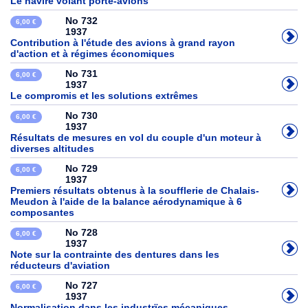
Le navire volant porte-avions
No 732
6,00 €
1937
Contribution à l'étude des avions à grand rayon
d'action et à régimes économiques
No 731
6,00 €
1937
Le compromis et les solutions extrêmes
No 730
6,00 €
1937
Résultats de mesures en vol du couple d'un moteur à
diverses altitudes
No 729
6,00 €
1937
Premiers résultats obtenus à la soufflerie de Chalais-
Meudon à l'aide de la balance aérodynamique à 6
composantes
No 728
6,00 €
1937
Note sur la contrainte des dentures dans les
réducteurs d'aviation
No 727
6,00 €
1937
Normalisation dans les industrïes mécaniques