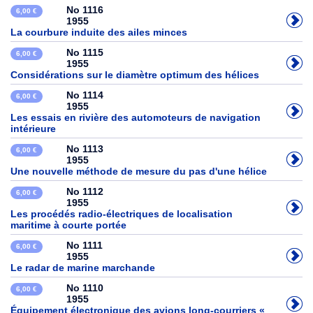
No 1116
6,00 €
1955
La courbure induite des ailes minces
No 1115
6,00 €
1955
Considérations sur le diamètre optimum des hélices
No 1114
6,00 €
1955
Les essais en rivière des automoteurs de navigation
intérieure
No 1113
6,00 €
1955
Une nouvelle méthode de mesure du pas d'une hélice
No 1112
6,00 €
1955
Les procédés radio-électriques de localisation
maritime à courte portée
No 1111
6,00 €
1955
Le radar de marine marchande
No 1110
6,00 €
1955
Équipement électronique des avions long-courriers «