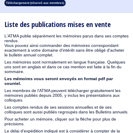
Téléchargement (réservé aux membres)
1930
1929
1928
1927
1926
1925
1924
1923
1915
1914
1913
1912
1911
1910
1909
1908
1907
1906
1905
1904
1903
1902
1901
1900
1899
1898
1897
1896
1895
1894
1893
1892
1891
1890
Liste des publications mises en vente
L'ATMA publie séparément les mémoires parus dans ses comptes
rendus.
Vous pouvez ainsi commander des mémoires correspondant
exactement à votre domaine d'intérêt sans être obligé d'acheter
le bulletin annuel complet.
Les mémoires sont normalement en langue française. Quelques
uns sont en anglais et dans ce cas mention est faite à la fin du
sommaire.
Les mémoires vous seront envoyés en format pdf par
courriel.
Les membres de l'ATMA peuvent télécharger gratuitement les
mémoires publiés depuis 2005, y inclus les présentations aux
colloques.
Les comptes rendus de ses sessions annuelles et de ses
colloques sont aussi publiés regroupés dans les Bulletins annuels.
Pour acheter un mémoire, cliquer sur la flèche pour plus de
précisions.
Le délai d'expédition indiqué est à considérer à compter de la