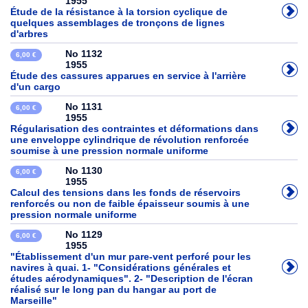
1955
Étude de la résistance à la torsion cyclique de
quelques assemblages de tronçons de lignes
d'arbres
No 1132
6,00 €
1955
Étude des cassures apparues en service à l'arrière
d'un cargo
No 1131
6,00 €
1955
Régularisation des contraintes et déformations dans
une enveloppe cylindrique de révolution renforcée
soumise à une pression normale uniforme
No 1130
6,00 €
1955
Calcul des tensions dans les fonds de réservoirs
renforcés ou non de faible épaisseur soumis à une
pression normale uniforme
No 1129
6,00 €
1955
"Établissement d'un mur pare-vent perforé pour les
navires à quai. 1- "Considérations générales et
études aérodynamiques". 2- "Description de l'écran
réalisé sur le long pan du hangar au port de
Marseille"