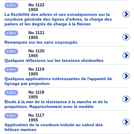
No 1122
6,00 €
1955
La flexibilité des arbres et ses conséquences sur la
courbure générale des lignes d'arbres, la charge des
paliers et les degrés de charge à la flexion
No 1121
6,00 €
1955
Remarques sur les cans oxycoupés
No 1120
6,00 €
1955
Quelques réflexions sur les tensions résiduelles
No 1119
6,00 €
1955
Quelques applications intéressantes de l'appareil de
lignage par projection
No 1118
6,00 €
1955
Étude à la mer de la résistance à la marche et de la
propulsion. Rapprochement avec le modèle
No 1117
6,00 €
1955
Application de la courbure induite au calcul des
hélices marines