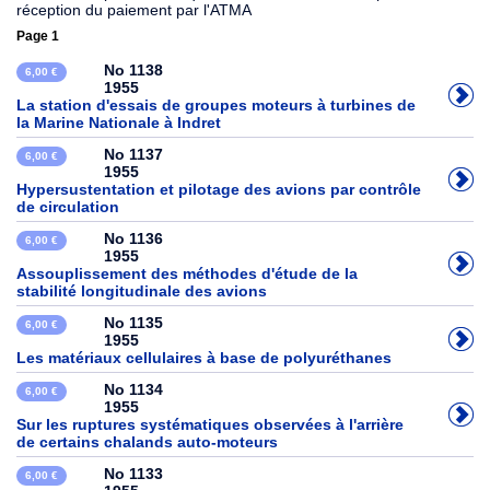
réception du paiement par l'ATMA
Page 1
No 1138
6,00 €
1955
La station d'essais de groupes moteurs à turbines de
la Marine Nationale à Indret
No 1137
6,00 €
1955
Hypersustentation et pilotage des avions par contrôle
de circulation
No 1136
6,00 €
1955
Assouplissement des méthodes d'étude de la
stabilité longitudinale des avions
No 1135
6,00 €
1955
Les matériaux cellulaires à base de polyuréthanes
No 1134
6,00 €
1955
Sur les ruptures systématiques observées à l'arrière
de certains chalands auto-moteurs
No 1133
6,00 €