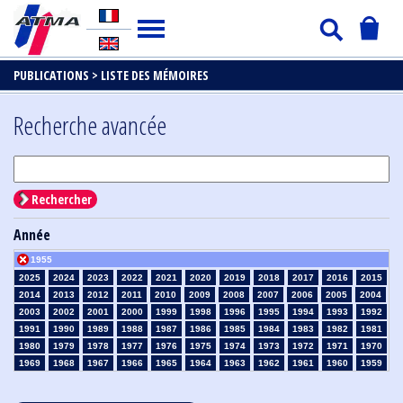
PUBLICATIONS >
LISTE DES MÉMOIRES
Recherche avancée
Rechercher
Année
1955
2025
2024
2023
2022
2021
2020
2019
2018
2017
2016
2015
2014
2013
2012
2011
2010
2009
2008
2007
2006
2005
2004
2003
2002
2001
2000
1999
1998
1996
1995
1994
1993
1992
1991
1990
1989
1988
1987
1986
1985
1984
1983
1982
1981
1980
1979
1978
1977
1976
1975
1974
1973
1972
1971
1970
1969
1968
1967
1966
1965
1964
1963
1962
1961
1960
1959
1958
1957
1956
1954
1953
1952
1951
1950
1949
1948
1947
1946
1945
1939
1938
1937
1936
1935
1934
1933
1932
1931