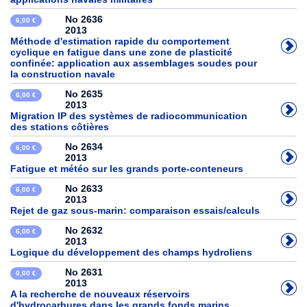
No 2636
6,00 €
2013
Méthode d'estimation rapide du comportement
cyclique en fatigue dans une zone de plasticité
confinée: application aux assemblages soudes pour
la construction navale
No 2635
6,00 €
2013
Migration IP des systèmes de radiocommunication
des stations côtières
No 2634
6,00 €
2013
Fatigue et météo sur les grands porte-conteneurs
No 2633
6,00 €
2013
Rejet de gaz sous-marin: comparaison essais/calculs
No 2632
6,00 €
2013
Logique du développement des champs hydroliens
No 2631
0,00 €
2013
A la recherche de nouveaux réservoirs
d'hydrocarbures dans les grands fonds marins