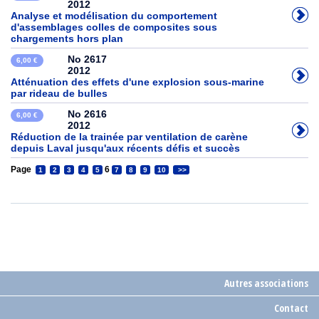
2012
Analyse et modélisation du comportement
d'assemblages colles de composites sous
chargements hors plan
No 2617
6,00 €
2012
Atténuation des effets d'une explosion sous-marine
par rideau de bulles
No 2616
6,00 €
2012
Réduction de la trainée par ventilation de carène
depuis Laval jusqu'aux récents défis et succès
Page
6
1
2
3
4
5
7
8
9
10
>>
Autres associations
Contact