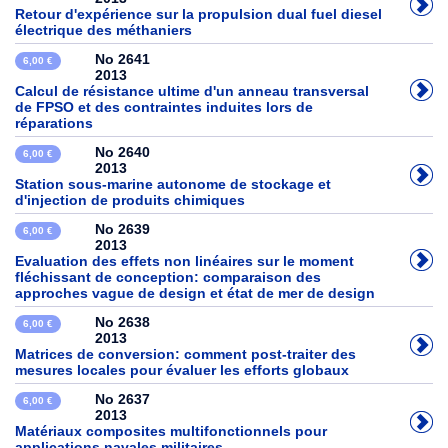
Retour d'expérience sur la propulsion dual fuel diesel
électrique des méthaniers
No 2641
6,00 €
2013
Calcul de résistance ultime d'un anneau transversal
de FPSO et des contraintes induites lors de
réparations
No 2640
6,00 €
2013
Station sous-marine autonome de stockage et
d'injection de produits chimiques
No 2639
6,00 €
2013
Evaluation des effets non linéaires sur le moment
fléchissant de conception: comparaison des
approches vague de design et état de mer de design
No 2638
6,00 €
2013
Matrices de conversion: comment post-traiter des
mesures locales pour évaluer les efforts globaux
No 2637
6,00 €
2013
Matériaux composites multifonctionnels pour
applications navales militaires