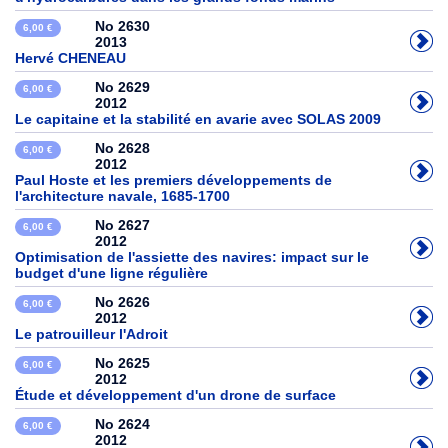
No 2630
6,00 €
2013
Hervé CHENEAU
No 2629
6,00 €
2012
Le capitaine et la stabilité en avarie avec SOLAS 2009
No 2628
6,00 €
2012
Paul Hoste et les premiers développements de
l'architecture navale, 1685-1700
No 2627
6,00 €
2012
Optimisation de l'assiette des navires: impact sur le
budget d'une ligne régulière
No 2626
6,00 €
2012
Le patrouilleur l'Adroit
No 2625
6,00 €
2012
Étude et développement d'un drone de surface
No 2624
6,00 €
2012