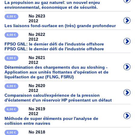
La propulsion au gaz naturel: un nouvel enjeu
environnemental, économique et de sécurité.
No 2623
6,00 €
2012
Les liaisons fond-surface en (très) grande profondeur
No 2622
6,00 €
2012
FPSO GNL: le dernier défi de l'industrie offshore
FPSO GNL: le dernier défi de l'industrie offshore
No 2621
6,00 €
2012
Détermination des chargements dus au sloshing -
Application aux unités flottantes d'opération et de
liquéfaction de gaz (FLNG, FSRU)
No 2620
6,00 €
2012
Comparaison calcul/expérience de la pression
d'éclatement d'un réservoir HP présentant un défaut
No 2619
6,00 €
2012
Méthode de super éléments pour l'analyse de
collision entre navires
No 2618
6,00 €