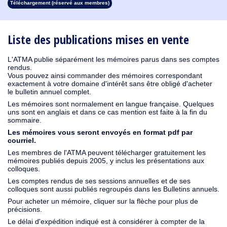
Téléchargement (réservé aux membres)
1913
1912
1911
1910
1909
1908
1907
1906
1905
1904
1903
1902
1901
1900
1899
1898
1897
1896
1895
1894
1893
1892
1891
1890
Liste des publications mises en vente
L'ATMA publie séparément les mémoires parus dans ses comptes
rendus.
Vous pouvez ainsi commander des mémoires correspondant
exactement à votre domaine d'intérêt sans être obligé d'acheter
le bulletin annuel complet.
Les mémoires sont normalement en langue française. Quelques
uns sont en anglais et dans ce cas mention est faite à la fin du
sommaire.
Les mémoires vous seront envoyés en format pdf par
courriel.
Les membres de l'ATMA peuvent télécharger gratuitement les
mémoires publiés depuis 2005, y inclus les présentations aux
colloques.
Les comptes rendus de ses sessions annuelles et de ses
colloques sont aussi publiés regroupés dans les Bulletins annuels.
Pour acheter un mémoire, cliquer sur la flèche pour plus de
précisions.
Le délai d'expédition indiqué est à considérer à compter de la