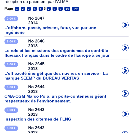
réception du paiement par l'ATMA
Page
6
1
2
3
4
5
7
8
9
10
>>
No 2647
0,00 €
2014
L'offshore: passé, présent, futur, vue par une
ingénierie
No 2646
6,00 €
2013
Le rôle et les missions des organismes de contrôle
fluviaux français dans le cadre de l'Europe à ce jour
No 2645
6,00 €
2013
L'efficacité énergétique des navires en service - La
marque SEEMP du BUREAU VERITAS
No 2644
6,00 €
2013
CMA-CGM Marco Polo, un porte-conteneurs géant
respectueux de l'environnement.
No 2643
6,00 €
2013
Inspection des citernes de FLNG
No 2642
6,00 €
2013