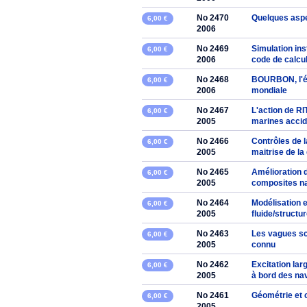
No 2470
Quelques aspec
6,00 €
2006
No 2469
Simulation ins
6,00 €
2006
code de calcul
No 2468
BOURBON, l'é
6,00 €
2006
mondiale
No 2467
L'action de RI
6,00 €
2005
marines accid
No 2466
Contrôles de 
6,00 €
2005
maitrise de la 
No 2465
Amélioration 
6,00 €
2005
composites na
No 2464
Modélisation 
6,00 €
2005
fluide/structur
No 2463
Les vagues sc
6,00 €
2005
connu
No 2462
Excitation lar
6,00 €
2005
à bord des na
No 2461
Géométrie et 
6,00 €
2005