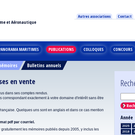
Autres associations
Contact
ime et Aéronautique
PANORAMA MARITIMES
PUBLICATIONS
COLLOQUES
CONCOURS
 mémoires
Bulletins annuels
ises en vente
Rech
rus dans ses comptes rendus.
correspondant exactement à votre domaine d'intérêt sans être
Rech
ançaise. Quelques uns sont en anglais et dans ce cas mention
Année
at pdf par courriel.
2025
gratuitement les mémoires publiés depuis 2005, y inclus les
2018