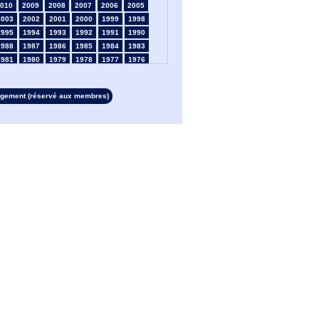
010
2009
2008
2007
2006
2005
2003
2002
2001
2000
1999
1998
1995
1994
1993
1992
1991
1990
1988
1987
1986
1985
1984
1983
1981
1980
1979
1978
1977
1976
1974
1973
1972
1971
1970
1969
1967
1966
1965
1964
1963
1962
rgement (réservé aux membres)
1960
1959
1958
1957
1956
1955
1953
1952
1951
1950
1949
1948
1946
1945
1939
1938
1937
1936
1934
1933
1932
1931
1930
1929
1927
1926
1925
1924
1923
1915
1913
1912
1911
1910
1909
1908
1906
1905
1904
1903
1902
1901
1899
1898
1897
1896
1895
1894
1892
1891
1890