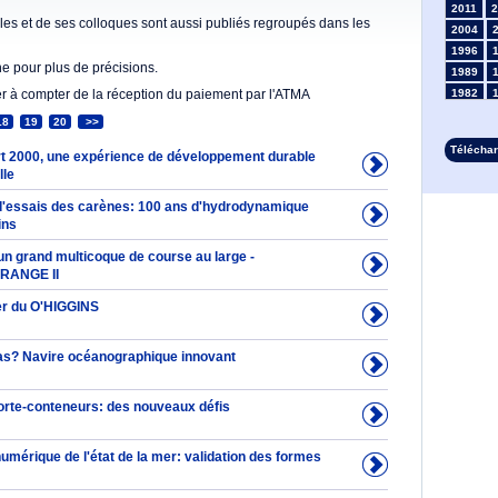
2011
2
es et de ses colloques sont aussi publiés regroupés dans les
2004
1996
he pour plus de précisions.
1989
er à compter de la réception du paiement par l'ATMA
1982
1975
18
19
20
>>
1968
Télécha
rt 2000, une expérience de développement durable
1961
lle
1954
1947
 d'essais des carènes: 100 ans d'hydrodynamique
1935
ins
1928
un grand multicoque de course au large -
1914
ORANGE II
1907
1900
er du O'HIGGINS
1893
as? Navire océanographique innovant
orte-conteneurs: des nouveaux défis
umérique de l'état de la mer: validation des formes