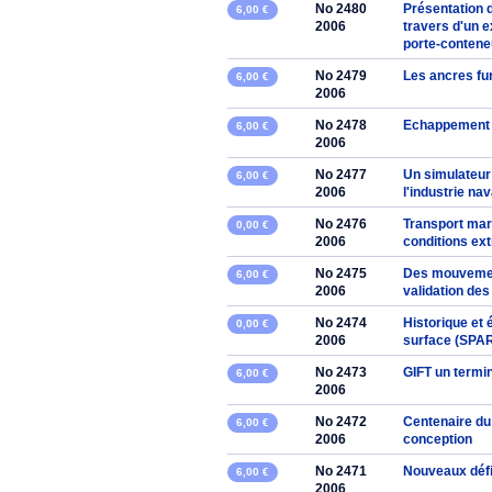
No 2480
Présentation d
6,00 €
2006
travers d'un 
porte-contene
No 2479
Les ancres fu
6,00 €
2006
No 2478
Echappement 
6,00 €
2006
No 2477
Un simulateur
6,00 €
2006
l'industrie na
No 2476
Transport mari
0,00 €
2006
conditions ex
No 2475
Des mouvement
6,00 €
2006
validation de
No 2474
Historique et 
0,00 €
2006
surface (SPAR)
No 2473
GIFT un termin
6,00 €
2006
No 2472
Centenaire du 
6,00 €
2006
conception
No 2471
Nouveaux défi
6,00 €
2006