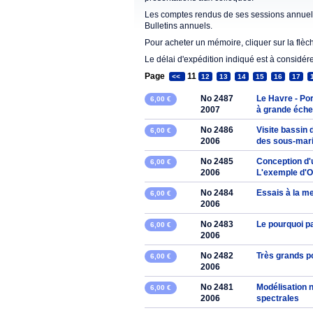
Les comptes rendus de ses sessions annuell
Bulletins annuels.
Pour acheter un mémoire, cliquer sur la flèc
Le délai d'expédition indiqué est à considér
Page
11
<<
12
13
14
15
16
17
No 2487
Le Havre - Po
6,00 €
2007
à grande éche
No 2486
Visite bassin
6,00 €
2006
des sous-mar
No 2485
Conception d'
6,00 €
2006
L'exemple d'
No 2484
Essais à la m
6,00 €
2006
No 2483
Le pourquoi p
6,00 €
2006
No 2482
Très grands p
6,00 €
2006
No 2481
Modélisation n
6,00 €
2006
spectrales