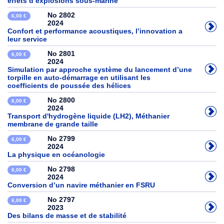
effets d’explosions sous-marine
No 2802
6,00 €
2024
Confort et performance acoustiques, l’innovation a
leur service
No 2801
6,00 €
2024
Simulation par approche système du lancement d’une
torpille en auto-démarrage en utilisant les
coefficients de poussée des hélices
No 2800
6,00 €
2024
Transport d'hydrogène liquide (LH2), Méthanier
membrane de grande taille
No 2799
6,00 €
2024
La physique en océanologie
No 2798
6,00 €
2024
Conversion d’un navire méthanier en FSRU
No 2797
6,00 €
2023
Des bilans de masse et de stabilité