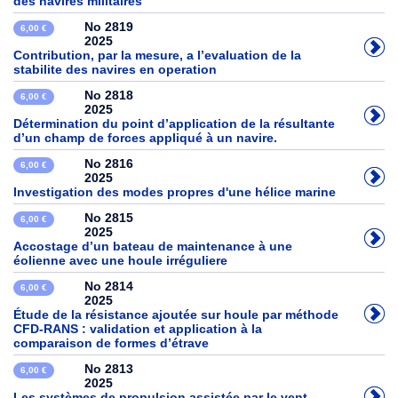
des navires militaires
No 2819
6,00 €
2025
Contribution, par la mesure, a l’evaluation de la
stabilite des navires en operation
No 2818
6,00 €
2025
Détermination du point d’application de la résultante
d’un champ de forces appliqué à un navire.
No 2816
6,00 €
2025
Investigation des modes propres d'une hélice marine
No 2815
6,00 €
2025
Accostage d’un bateau de maintenance à une
éolienne avec une houle irréguliere
No 2814
6,00 €
2025
Étude de la résistance ajoutée sur houle par méthode
CFD-RANS : validation et application à la
comparaison de formes d’étrave
No 2813
6,00 €
2025
Les systèmes de propulsion assistée par le vent