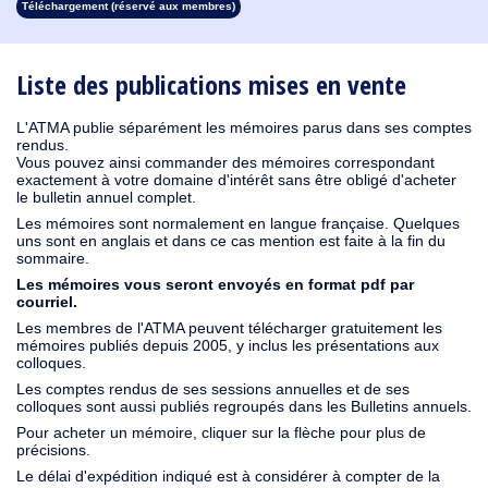
Téléchargement (réservé aux membres)
1913
1912
1911
1910
1909
1908
1907
1906
1905
1904
1903
1902
1901
1900
1899
1898
1897
1896
1895
1894
1893
1892
1891
1890
Liste des publications mises en vente
L'ATMA publie séparément les mémoires parus dans ses comptes
rendus.
Vous pouvez ainsi commander des mémoires correspondant
exactement à votre domaine d'intérêt sans être obligé d'acheter
le bulletin annuel complet.
Les mémoires sont normalement en langue française. Quelques
uns sont en anglais et dans ce cas mention est faite à la fin du
sommaire.
Les mémoires vous seront envoyés en format pdf par
courriel.
Les membres de l'ATMA peuvent télécharger gratuitement les
mémoires publiés depuis 2005, y inclus les présentations aux
colloques.
Les comptes rendus de ses sessions annuelles et de ses
colloques sont aussi publiés regroupés dans les Bulletins annuels.
Pour acheter un mémoire, cliquer sur la flèche pour plus de
précisions.
Le délai d'expédition indiqué est à considérer à compter de la