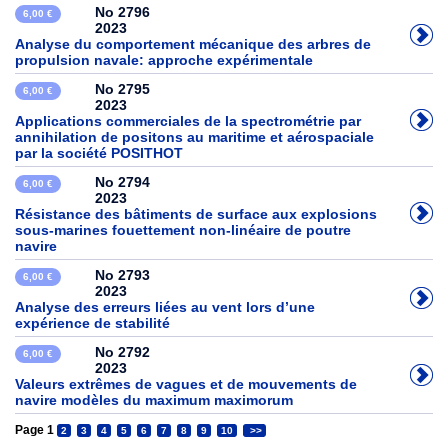
No 2796
6,00 €
2023
Analyse du comportement mécanique des arbres de
propulsion navale: approche expérimentale
No 2795
6,00 €
2023
Applications commerciales de la spectrométrie par
annihilation de positons au maritime et aérospaciale
par la société POSITHOT
No 2794
6,00 €
2023
Résistance des bâtiments de surface aux explosions
sous-marines fouettement non-linéaire de poutre
navire
No 2793
6,00 €
2023
Analyse des erreurs liées au vent lors d’une
expérience de stabilité
No 2792
6,00 €
2023
Valeurs extrêmes de vagues et de mouvements de
navire modèles du maximum maximorum
Page 1
2
3
4
5
6
7
8
9
10
>>