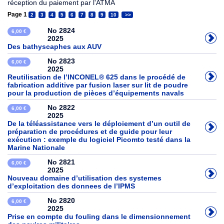
réception du paiement par l'ATMA
Page 1
2
3
4
5
6
7
8
9
10
>>
No 2824
6,00 €
2025
Des bathyscaphes aux AUV
No 2823
6,00 €
2025
Reutilisation de l’INCONEL® 625 dans le procédé de
fabrication additive par fusion laser sur lit de poudre
pour la production de pièces d’équipements navals
No 2822
6,00 €
2025
De la téléassistance vers le déploiement d’un outil de
préparation de procédures et de guide pour leur
exécution : exemple du logiciel Picomto testé dans la
Marine Nationale
No 2821
6,00 €
2025
Nouveau domaine d’utilisation des systemes
d’exploitation des donnees de l’IPMS
No 2820
6,00 €
2025
Prise en compte du fouling dans le dimensionnement