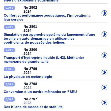
effets d’explosions sous-marine
No 2802
6,00 €
2024
Confort et performance acoustiques, l’innovation a
leur service
No 2801
6,00 €
2024
Simulation par approche système du lancement d’une
torpille en auto-démarrage en utilisant les
coefficients de poussée des hélices
No 2800
6,00 €
2024
Transport d'hydrogène liquide (LH2), Méthanier
membrane de grande taille
No 2799
6,00 €
2024
La physique en océanologie
No 2798
6,00 €
2024
Conversion d’un navire méthanier en FSRU
No 2797
6,00 €
2023
Des bilans de masse et de stabilité