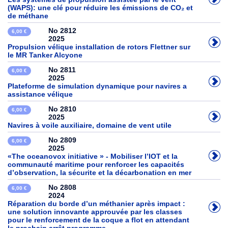
(WAPS): une clé pour réduire les émissions de CO₂ et
de méthane
No 2812
6,00 €
2025
Propulsion vélique installation de rotors Flettner sur
le MR Tanker Alcyone
No 2811
6,00 €
2025
Plateforme de simulation dynamique pour navires a
assistance vélique
No 2810
6,00 €
2025
Navires à voile auxiliaire, domaine de vent utile
No 2809
6,00 €
2025
«The oceanovox initiative » - Mobiliser l’IOT et la
communauté maritime pour renforcer les capacités
d’observation, la sécurite et la décarbonation en mer
No 2808
6,00 €
2024
Réparation du borde d’un méthanier après impact :
une solution innovante approuvée par les classes
pour le renforcement de la coque a flot en attendant