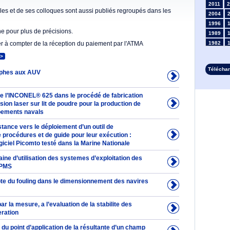
2011
2
es et de ses colloques sont aussi publiés regroupés dans les
2004
1996
he pour plus de précisions.
1989
er à compter de la réception du paiement par l'ATMA
1982
1975
>
1968
Télécha
phes aux AUV
1961
1954
1947
 de l’INCONEL® 625 dans le procédé de fabrication
1935
usion laser sur lit de poudre pour la production de
pements navals
1928
1914
stance vers le déploiement d’un outil de
1907
 procédures et de guide pour leur exécution :
1900
iciel Picomto testé dans la Marine Nationale
1893
ne d’utilisation des systemes d’exploitation des
IPMS
te du fouling dans le dimensionnement des navires
ar la mesure, a l’evaluation de la stabilite des
eration
du point d’application de la résultante d’un champ