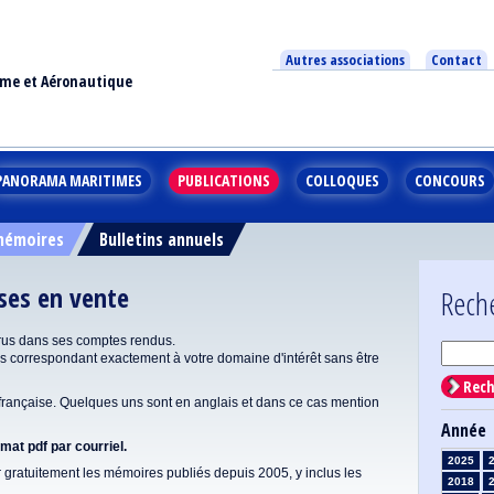
Autres associations
Contact
ime et Aéronautique
PANORAMA MARITIMES
PUBLICATIONS
COLLOQUES
CONCOURS
 mémoires
Bulletins annuels
ises en vente
Rech
rus dans ses comptes rendus.
correspondant exactement à votre domaine d'intérêt sans être
Rech
ançaise. Quelques uns sont en anglais et dans ce cas mention
Année
at pdf par courriel.
2025
gratuitement les mémoires publiés depuis 2005, y inclus les
2018