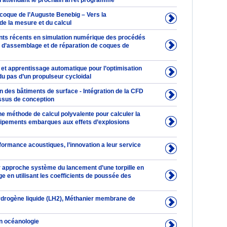
en attendant le prochain arrêt programme
 coque de l’Auguste Benebig – Vers la
 de la mesure et du calcul
ts récents en simulation numérique des procédés
n, d’assemblage et de réparation de coques de
 et apprentissage automatique pour l’optimisation
 du pas d’un propulseur cycloïdal
 des bâtiments de surface - Intégration de la CFD
ssus de conception
une méthode de calcul polyvalente pour calculer la
ipements embarques aux effets d’explosions
formance acoustiques, l’innovation a leur service
r approche système du lancement d’une torpille en
 en utilisant les coefficients de poussée des
ydrogène liquide (LH2), Méthanier membrane de
n océanologie