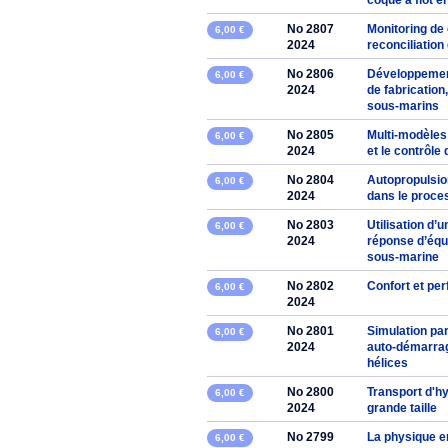
coque a flot 
No 2807
Monitoring de
6,00 €
2024
reconciliation
No 2806
Développemen
6,00 €
2024
de fabricatio
sous-marins
No 2805
Multi-modèles
6,00 €
2024
et le contrôle
No 2804
Autopropulsion
6,00 €
2024
dans le proce
No 2803
Utilisation d’
6,00 €
2024
réponse d’équ
sous-marine
No 2802
Confort et per
6,00 €
2024
No 2801
Simulation pa
6,00 €
2024
auto-démarrage
hélices
No 2800
Transport d'h
6,00 €
2024
grande taille
No 2799
La physique e
6,00 €