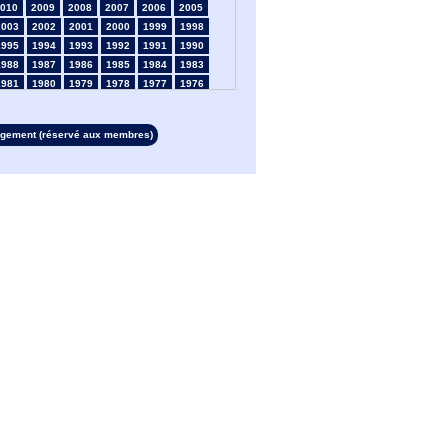
010
2009
2008
2007
2006
2005
2003
2002
2001
2000
1999
1998
1995
1994
1993
1992
1991
1990
1988
1987
1986
1985
1984
1983
1981
1980
1979
1978
1977
1976
1974
1973
1972
1971
1970
1969
1967
1966
1965
1964
1963
1962
rgement (réservé aux membres)
1960
1959
1958
1957
1956
1955
1953
1952
1951
1950
1949
1948
1946
1945
1939
1938
1937
1936
1934
1933
1932
1931
1930
1929
1927
1926
1925
1924
1923
1915
1913
1912
1911
1910
1909
1908
1906
1905
1904
1903
1902
1901
1899
1898
1897
1896
1895
1894
1892
1891
1890