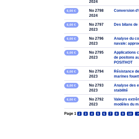
2024
No 2798
Conversion d’
6,00 €
2024
No 2797
Des bilans de 
6,00 €
2023
No 2796
Analyse du c
6,00 €
2023
navale: appro
No 2795
Applications 
6,00 €
2023
de positons au
POSITHOT
No 2794
Résistance de
6,00 €
2023
marines fouet
No 2793
Analyse des er
6,00 €
2023
stabilité
No 2792
Valeurs extrê
6,00 €
2023
modèles du 
Page 1
2
3
4
5
6
7
8
9
10
>