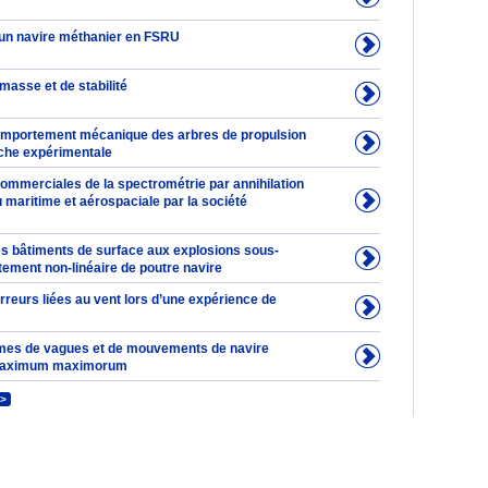
un navire méthanier en FSRU
masse et de stabilité
omportement mécanique des arbres de propulsion
che expérimentale
commerciales de la spectrométrie par annihilation
 maritime et aérospaciale par la société
s bâtiments de surface aux explosions sous-
tement non-linéaire de poutre navire
reurs liées au vent lors d’une expérience de
mes de vagues et de mouvements de navire
maximum maximorum
>