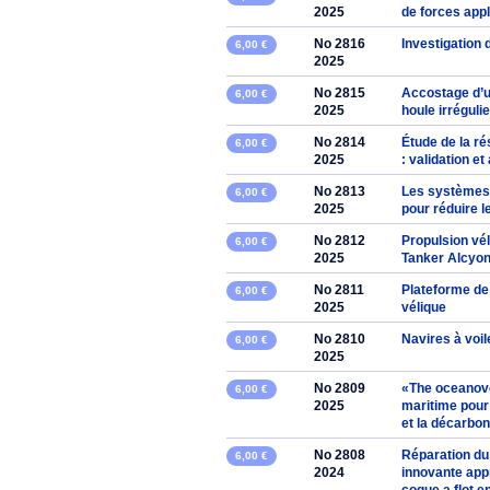
2025
de forces appl
No 2816
Investigation
6,00 €
2025
No 2815
Accostage d’u
6,00 €
2025
houle irréguli
No 2814
Étude de la r
6,00 €
2025
: validation e
No 2813
Les systèmes 
6,00 €
2025
pour réduire 
No 2812
Propulsion vél
6,00 €
2025
Tanker Alcyo
No 2811
Plateforme de
6,00 €
2025
vélique
No 2810
Navires à voil
6,00 €
2025
No 2809
«The oceanovox
6,00 €
2025
maritime pour 
et la décarbo
No 2808
Réparation du
6,00 €
2024
innovante app