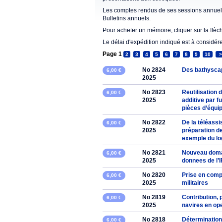
Les comptes rendus de ses sessions annuell
Bulletins annuels.
Pour acheter un mémoire, cliquer sur la flèc
Le délai d'expédition indiqué est à considér
Page 1
2
3
4
5
6
7
8
9
10
>
No 2824
Des bathysca
6,00 €
2025
No 2823
Reutilisation
6,00 €
2025
additive par f
pièces d’équi
No 2822
De la téléassi
6,00 €
2025
préparation de
exemple du log
No 2821
Nouveau domai
6,00 €
2025
donnees de l’
No 2820
Prise en comp
6,00 €
2025
militaires
No 2819
Contribution, p
6,00 €
2025
navires en op
No 2818
Détermination 
6,00 €