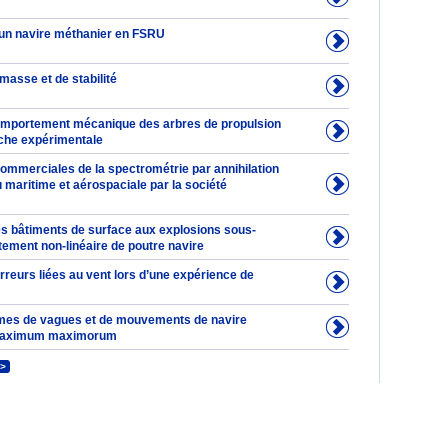
un navire méthanier en FSRU
masse et de stabilité
omportement mécanique des arbres de propulsion
che expérimentale
commerciales de la spectrométrie par annihilation
 maritime et aérospaciale par la société
s bâtiments de surface aux explosions sous-
tement non-linéaire de poutre navire
reurs liées au vent lors d’une expérience de
mes de vagues et de mouvements de navire
maximum maximorum
>