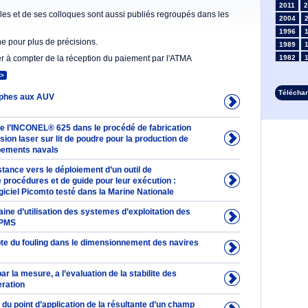
2011
2
es et de ses colloques sont aussi publiés regroupés dans les
2004
1996
he pour plus de précisions.
1989
er à compter de la réception du paiement par l'ATMA
1982
1975
>
1968
Télécha
phes aux AUV
1961
1954
1947
 de l’INCONEL® 625 dans le procédé de fabrication
1935
usion laser sur lit de poudre pour la production de
pements navals
1928
1914
stance vers le déploiement d’un outil de
1907
 procédures et de guide pour leur exécution :
1900
iciel Picomto testé dans la Marine Nationale
1893
ne d’utilisation des systemes d’exploitation des
IPMS
te du fouling dans le dimensionnement des navires
ar la mesure, a l’evaluation de la stabilite des
eration
du point d’application de la résultante d’un champ