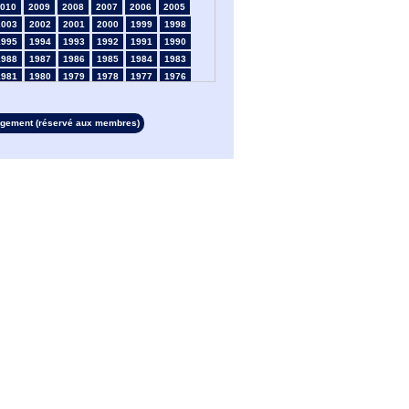
010
2009
2008
2007
2006
2005
2003
2002
2001
2000
1999
1998
1995
1994
1993
1992
1991
1990
1988
1987
1986
1985
1984
1983
1981
1980
1979
1978
1977
1976
1974
1973
1972
1971
1970
1969
1967
1966
1965
1964
1963
1962
rgement (réservé aux membres)
1960
1959
1958
1957
1956
1955
1953
1952
1951
1950
1949
1948
1946
1945
1939
1938
1937
1936
1934
1933
1932
1931
1930
1929
1927
1926
1925
1924
1923
1915
1913
1912
1911
1910
1909
1908
1906
1905
1904
1903
1902
1901
1899
1898
1897
1896
1895
1894
1892
1891
1890