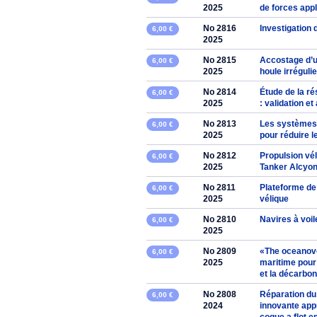
2025
de forces appl
No 2816
Investigation
6,00 €
2025
No 2815
Accostage d’u
6,00 €
2025
houle irréguli
No 2814
Étude de la r
6,00 €
2025
: validation e
No 2813
Les systèmes 
6,00 €
2025
pour réduire 
No 2812
Propulsion vél
6,00 €
2025
Tanker Alcyo
No 2811
Plateforme de
6,00 €
2025
vélique
No 2810
Navires à voil
6,00 €
2025
No 2809
«The oceanovox
6,00 €
2025
maritime pour 
et la décarbo
No 2808
Réparation du
6,00 €
2024
innovante app