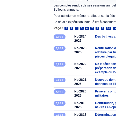
Les comptes rendus de ses sessions annuell
Bulletins annuels.
Pour acheter un mémoire, cliquer sur la flèc
Le délai d'expédition indiqué est à considér
Page 1
2
3
4
5
6
7
8
9
10
>
No 2824
Des bathysca
6,00 €
2025
No 2823
Reutilisation
6,00 €
2025
additive par f
pièces d’équi
No 2822
De la téléassi
6,00 €
2025
préparation de
exemple du log
No 2821
Nouveau domai
6,00 €
2025
donnees de l’
No 2820
Prise en comp
6,00 €
2025
militaires
No 2819
Contribution, p
6,00 €
2025
navires en op
No 2818
Détermination 
6,00 €