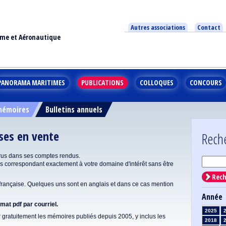
Autres associations
Contact
ime et Aéronautique
PANORAMA MARITIMES
PUBLICATIONS
COLLOQUES
CONCOURS
 mémoires
Bulletins annuels
ises en vente
Rech
rus dans ses comptes rendus.
correspondant exactement à votre domaine d'intérêt sans être
Rech
ançaise. Quelques uns sont en anglais et dans ce cas mention
Année
at pdf par courriel.
2025
gratuitement les mémoires publiés depuis 2005, y inclus les
2018