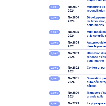
coque a flot 
No 2807
Monitoring de
6,00 €
2024
reconciliation
No 2806
Développemen
6,00 €
2024
de fabricatio
sous-marins
No 2805
Multi-modèles
6,00 €
2024
et le contrôle
No 2804
Autopropulsion
6,00 €
2024
dans le proce
No 2803
Utilisation d’
6,00 €
2024
réponse d’équ
sous-marine
No 2802
Confort et per
6,00 €
2024
No 2801
Simulation pa
6,00 €
2024
auto-démarrage
hélices
No 2800
Transport d'h
6,00 €
2024
grande taille
No 2799
La physique e
6,00 €