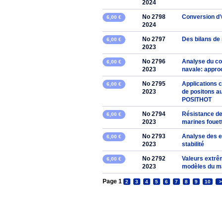
2024
No 2798
Conversion d’
6,00 €
2024
No 2797
Des bilans de 
6,00 €
2023
No 2796
Analyse du c
6,00 €
2023
navale: appro
No 2795
Applications 
6,00 €
2023
de positons au
POSITHOT
No 2794
Résistance de
6,00 €
2023
marines fouet
No 2793
Analyse des er
6,00 €
2023
stabilité
No 2792
Valeurs extrê
6,00 €
2023
modèles du 
Page 1
2
3
4
5
6
7
8
9
10
>