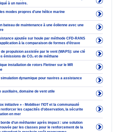
iqué à un navire.
 des modes propres d'une hélice marine
n bateau de maintenance à une éolienne avec une
ere
ésistance ajoutée sur houle par méthode CFD-RANS
t application à la comparaison de formes d’étrave
de propulsion assistée par le vent (WAPS): une clé
les émissions de CO₂ et de méthane
ique installation de rotors Flettner sur le MR
ne
 simulation dynamique pour navires a assistance
e auxiliaire, domaine de vent utile
 initiative » - Mobiliser l’IOT et la communauté
renforcer les capacités d’observation, la sécurite
nation en mer
 borde d’un méthanier après impact : une solution
rouvée par les classes pour le renforcement de la