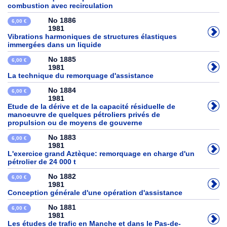
combustion avec recirculation
No 1886
6,00 €
1981
Vibrations harmoniques de structures élastiques
immergées dans un liquide
No 1885
6,00 €
1981
La technique du remorquage d'assistance
No 1884
6,00 €
1981
Etude de la dérive et de la capacité résiduelle de
manoeuvre de quelques pétroliers privés de
propulsion ou de moyens de gouverne
No 1883
6,00 €
1981
L'exercice grand Aztèque: remorquage en charge d'un
pétrolier de 24 000 t
No 1882
6,00 €
1981
Conception générale d'une opération d'assistance
No 1881
6,00 €
1981
Les études de trafic en Manche et dans le Pas-de-