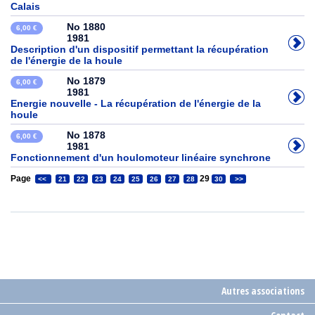
Calais
No 1880
6,00 €
1981
Description d'un dispositif permettant la récupération
de l'énergie de la houle
No 1879
6,00 €
1981
Energie nouvelle - La récupération de l'énergie de la
houle
No 1878
6,00 €
1981
Fonctionnement d'un houlomoteur linéaire synchrone
Page
29
<<
21
22
23
24
25
26
27
28
30
>>
Autres associations