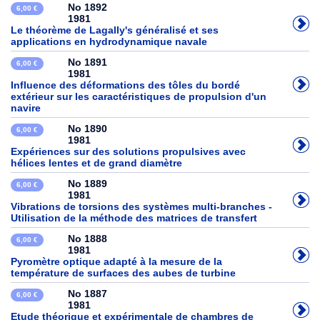
No 1892
6,00 €
1981
Le théorème de Lagally's généralisé et ses
applications en hydrodynamique navale
No 1891
6,00 €
1981
Influence des déformations des tôles du bordé
extérieur sur les caractéristiques de propulsion d'un
navire
No 1890
6,00 €
1981
Expériences sur des solutions propulsives avec
hélices lentes et de grand diamètre
No 1889
6,00 €
1981
Vibrations de torsions des systèmes multi-branches -
Utilisation de la méthode des matrices de transfert
No 1888
6,00 €
1981
Pyromètre optique adapté à la mesure de la
température de surfaces des aubes de turbine
No 1887
6,00 €
1981
Etude théorique et expérimentale de chambres de