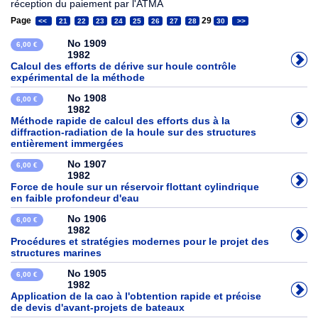
réception du paiement par l'ATMA
Page
29
<<
21
22
23
24
25
26
27
28
30
>>
No 1909
6,00 €
1982
Calcul des efforts de dérive sur houle contrôle
expérimental de la méthode
No 1908
6,00 €
1982
Méthode rapide de calcul des efforts dus à la
diffraction-radiation de la houle sur des structures
entièrement immergées
No 1907
6,00 €
1982
Force de houle sur un réservoir flottant cylindrique
en faible profondeur d'eau
No 1906
6,00 €
1982
Procédures et stratégies modernes pour le projet des
structures marines
No 1905
6,00 €
1982
Application de la cao à l'obtention rapide et précise
de devis d'avant-projets de bateaux