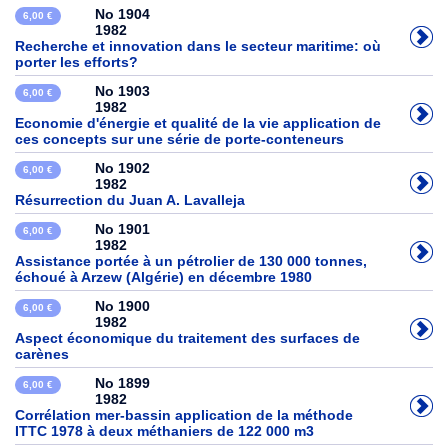
No 1904
6,00 €
1982
Recherche et innovation dans le secteur maritime: où
porter les efforts?
No 1903
6,00 €
1982
Economie d'énergie et qualité de la vie application de
ces concepts sur une série de porte-conteneurs
No 1902
6,00 €
1982
Résurrection du Juan A. Lavalleja
No 1901
6,00 €
1982
Assistance portée à un pétrolier de 130 000 tonnes,
échoué à Arzew (Algérie) en décembre 1980
No 1900
6,00 €
1982
Aspect économique du traitement des surfaces de
carènes
No 1899
6,00 €
1982
Corrélation mer-bassin application de la méthode
ITTC 1978 à deux méthaniers de 122 000 m3