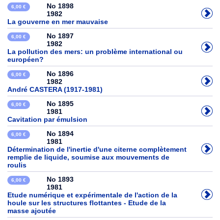
No 1898
6,00 €
1982
La gouverne en mer mauvaise
No 1897
6,00 €
1982
La pollution des mers: un problème international ou
européen?
No 1896
6,00 €
1982
André CASTERA (1917-1981)
No 1895
6,00 €
1981
Cavitation par émulsion
No 1894
6,00 €
1981
Détermination de l'inertie d'une citerne complètement
remplie de liquide, soumise aux mouvements de
roulis
No 1893
6,00 €
1981
Etude numérique et expérimentale de l'action de la
houle sur les structures flottantes - Etude de la
masse ajoutée