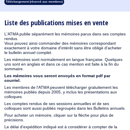
Téléchargement (réservé aux membres)
1913
1912
1911
1910
1909
1908
1907
1906
1905
1904
1903
1902
1901
1900
1899
1898
1897
1896
1895
1894
1893
1892
1891
1890
Liste des publications mises en vente
L'ATMA publie séparément les mémoires parus dans ses comptes
rendus.
Vous pouvez ainsi commander des mémoires correspondant
exactement à votre domaine d'intérêt sans être obligé d'acheter
le bulletin annuel complet.
Les mémoires sont normalement en langue française. Quelques
uns sont en anglais et dans ce cas mention est faite à la fin du
sommaire.
Les mémoires vous seront envoyés en format pdf par
courriel.
Les membres de l'ATMA peuvent télécharger gratuitement les
mémoires publiés depuis 2005, y inclus les présentations aux
colloques.
Les comptes rendus de ses sessions annuelles et de ses
colloques sont aussi publiés regroupés dans les Bulletins annuels.
Pour acheter un mémoire, cliquer sur la flèche pour plus de
précisions.
Le délai d'expédition indiqué est à considérer à compter de la