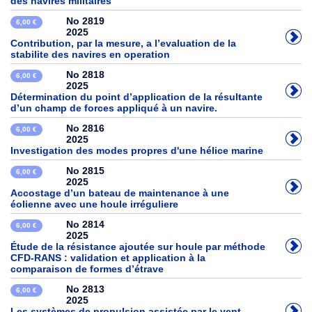
des navires militaires
No 2819
6,00 €
2025
Contribution, par la mesure, a l’evaluation de la
stabilite des navires en operation
No 2818
6,00 €
2025
Détermination du point d’application de la résultante
d’un champ de forces appliqué à un navire.
No 2816
6,00 €
2025
Investigation des modes propres d'une hélice marine
No 2815
6,00 €
2025
Accostage d’un bateau de maintenance à une
éolienne avec une houle irréguliere
No 2814
6,00 €
2025
Étude de la résistance ajoutée sur houle par méthode
CFD-RANS : validation et application à la
comparaison de formes d’étrave
No 2813
6,00 €
2025
Les systèmes de propulsion assistée par le vent