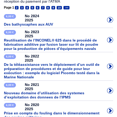
réception du paiement par l'ATMA
Page 1
2
3
4
5
6
7
8
9
10
>>
No 2824
6,00 €
2025
Des bathyscaphes aux AUV
No 2823
6,00 €
2025
Reutilisation de l’INCONEL® 625 dans le procédé de
fabrication additive par fusion laser sur lit de poudre
pour la production de pièces d’équipements navals
No 2822
6,00 €
2025
De la téléassistance vers le déploiement d’un outil de
préparation de procédures et de guide pour leur
exécution : exemple du logiciel Picomto testé dans la
Marine Nationale
No 2821
6,00 €
2025
Nouveau domaine d’utilisation des systemes
d’exploitation des donnees de l’IPMS
No 2820
6,00 €
2025
Prise en compte du fouling dans le dimensionnement