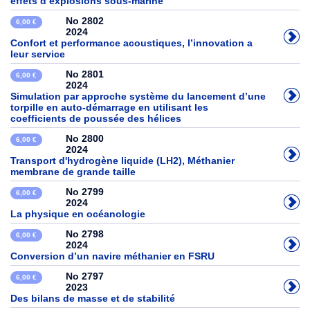
effets d’explosions sous-marine
No 2802
6,00 €
2024
Confort et performance acoustiques, l’innovation a
leur service
No 2801
6,00 €
2024
Simulation par approche système du lancement d’une
torpille en auto-démarrage en utilisant les
coefficients de poussée des hélices
No 2800
6,00 €
2024
Transport d'hydrogène liquide (LH2), Méthanier
membrane de grande taille
No 2799
6,00 €
2024
La physique en océanologie
No 2798
6,00 €
2024
Conversion d’un navire méthanier en FSRU
No 2797
6,00 €
2023
Des bilans de masse et de stabilité