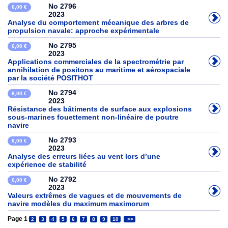
No 2796
6,00 €
2023
Analyse du comportement mécanique des arbres de
propulsion navale: approche expérimentale
No 2795
6,00 €
2023
Applications commerciales de la spectrométrie par
annihilation de positons au maritime et aérospaciale
par la société POSITHOT
No 2794
6,00 €
2023
Résistance des bâtiments de surface aux explosions
sous-marines fouettement non-linéaire de poutre
navire
No 2793
6,00 €
2023
Analyse des erreurs liées au vent lors d’une
expérience de stabilité
No 2792
6,00 €
2023
Valeurs extrêmes de vagues et de mouvements de
navire modèles du maximum maximorum
Page 1
2
3
4
5
6
7
8
9
10
>>