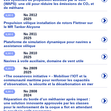
(WAPS): une clé pour réduire les émissions de CO₂ et
de méthane
No 2812
6,00 €
2025
Propulsion vélique installation de rotors Flettner sur
le MR Tanker Alcyone
No 2811
6,00 €
2025
Plateforme de simulation dynamique pour navires a
assistance vélique
No 2810
6,00 €
2025
Navires à voile auxiliaire, domaine de vent utile
No 2809
6,00 €
2025
«The oceanovox initiative » - Mobiliser l’IOT et la
communauté maritime pour renforcer les capacités
d’observation, la sécurite et la décarbonation en mer
No 2808
6,00 €
2024
Réparation du borde d’un méthanier après impact :
une solution innovante approuvée par les classes
pour le renforcement de la coque a flot en attendant