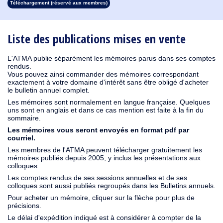
Téléchargement (réservé aux membres)
1913
1912
1911
1910
1909
1908
1907
1906
1905
1904
1903
1902
1901
1900
1899
1898
1897
1896
1895
1894
1893
1892
1891
1890
Liste des publications mises en vente
L'ATMA publie séparément les mémoires parus dans ses comptes
rendus.
Vous pouvez ainsi commander des mémoires correspondant
exactement à votre domaine d'intérêt sans être obligé d'acheter
le bulletin annuel complet.
Les mémoires sont normalement en langue française. Quelques
uns sont en anglais et dans ce cas mention est faite à la fin du
sommaire.
Les mémoires vous seront envoyés en format pdf par
courriel.
Les membres de l'ATMA peuvent télécharger gratuitement les
mémoires publiés depuis 2005, y inclus les présentations aux
colloques.
Les comptes rendus de ses sessions annuelles et de ses
colloques sont aussi publiés regroupés dans les Bulletins annuels.
Pour acheter un mémoire, cliquer sur la flèche pour plus de
précisions.
Le délai d'expédition indiqué est à considérer à compter de la