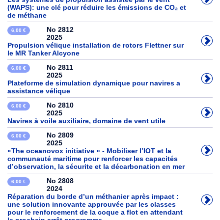
(WAPS): une clé pour réduire les émissions de CO₂ et
de méthane
No 2812
6,00 €
2025
Propulsion vélique installation de rotors Flettner sur
le MR Tanker Alcyone
No 2811
6,00 €
2025
Plateforme de simulation dynamique pour navires a
assistance vélique
No 2810
6,00 €
2025
Navires à voile auxiliaire, domaine de vent utile
No 2809
6,00 €
2025
«The oceanovox initiative » - Mobiliser l’IOT et la
communauté maritime pour renforcer les capacités
d’observation, la sécurite et la décarbonation en mer
No 2808
6,00 €
2024
Réparation du borde d’un méthanier après impact :
une solution innovante approuvée par les classes
pour le renforcement de la coque a flot en attendant