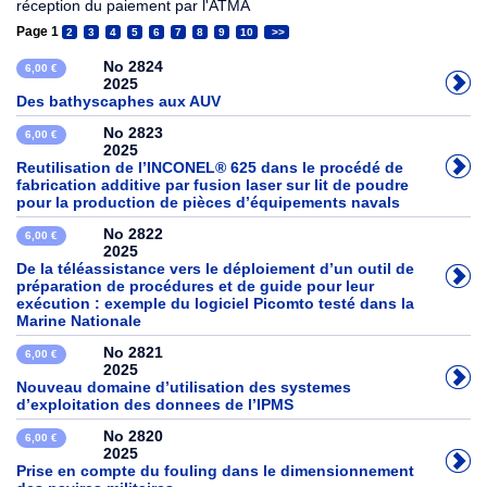
réception du paiement par l'ATMA
Page 1
2
3
4
5
6
7
8
9
10
>>
No 2824
6,00 €
2025
Des bathyscaphes aux AUV
No 2823
6,00 €
2025
Reutilisation de l’INCONEL® 625 dans le procédé de
fabrication additive par fusion laser sur lit de poudre
pour la production de pièces d’équipements navals
No 2822
6,00 €
2025
De la téléassistance vers le déploiement d’un outil de
préparation de procédures et de guide pour leur
exécution : exemple du logiciel Picomto testé dans la
Marine Nationale
No 2821
6,00 €
2025
Nouveau domaine d’utilisation des systemes
d’exploitation des donnees de l’IPMS
No 2820
6,00 €
2025
Prise en compte du fouling dans le dimensionnement