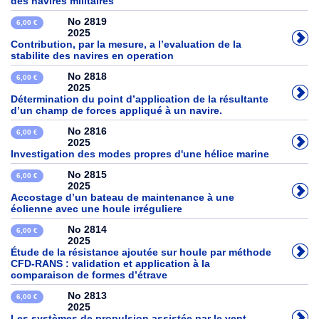
des navires militaires
No 2819
6,00 €
2025
Contribution, par la mesure, a l’evaluation de la
stabilite des navires en operation
No 2818
6,00 €
2025
Détermination du point d’application de la résultante
d’un champ de forces appliqué à un navire.
No 2816
6,00 €
2025
Investigation des modes propres d'une hélice marine
No 2815
6,00 €
2025
Accostage d’un bateau de maintenance à une
éolienne avec une houle irréguliere
No 2814
6,00 €
2025
Étude de la résistance ajoutée sur houle par méthode
CFD-RANS : validation et application à la
comparaison de formes d’étrave
No 2813
6,00 €
2025
Les systèmes de propulsion assistée par le vent