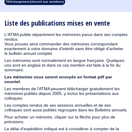
Téléchargement (réservé aux membres)
1913
1912
1911
1910
1909
1908
1907
1906
1905
1904
1903
1902
1901
1900
1899
1898
1897
1896
1895
1894
1893
1892
1891
1890
Liste des publications mises en vente
L'ATMA publie séparément les mémoires parus dans ses comptes
rendus.
Vous pouvez ainsi commander des mémoires correspondant
exactement à votre domaine d'intérêt sans être obligé d'acheter
le bulletin annuel complet.
Les mémoires sont normalement en langue française. Quelques
uns sont en anglais et dans ce cas mention est faite à la fin du
sommaire.
Les mémoires vous seront envoyés en format pdf par
courriel.
Les membres de l'ATMA peuvent télécharger gratuitement les
mémoires publiés depuis 2005, y inclus les présentations aux
colloques.
Les comptes rendus de ses sessions annuelles et de ses
colloques sont aussi publiés regroupés dans les Bulletins annuels.
Pour acheter un mémoire, cliquer sur la flèche pour plus de
précisions.
Le délai d'expédition indiqué est à considérer à compter de la