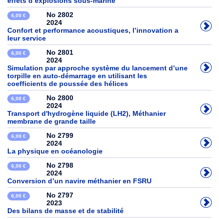
effets d’explosions sous-marine
No 2802
6,00 €
2024
Confort et performance acoustiques, l’innovation a
leur service
No 2801
6,00 €
2024
Simulation par approche système du lancement d’une
torpille en auto-démarrage en utilisant les
coefficients de poussée des hélices
No 2800
6,00 €
2024
Transport d'hydrogène liquide (LH2), Méthanier
membrane de grande taille
No 2799
6,00 €
2024
La physique en océanologie
No 2798
6,00 €
2024
Conversion d’un navire méthanier en FSRU
No 2797
6,00 €
2023
Des bilans de masse et de stabilité