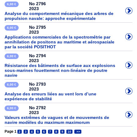
No 2796
6,00 €
2023
Analyse du comportement mécanique des arbres de
propulsion navale: approche expérimentale
No 2795
6,00 €
2023
Applications commerciales de la spectrométrie par
annihilation de positons au maritime et aérospaciale
par la société POSITHOT
No 2794
6,00 €
2023
Résistance des bâtiments de surface aux explosions
sous-marines fouettement non-linéaire de poutre
navire
No 2793
6,00 €
2023
Analyse des erreurs liées au vent lors d’une
expérience de stabilité
No 2792
6,00 €
2023
Valeurs extrêmes de vagues et de mouvements de
navire modèles du maximum maximorum
Page 1
2
3
4
5
6
7
8
9
10
>>