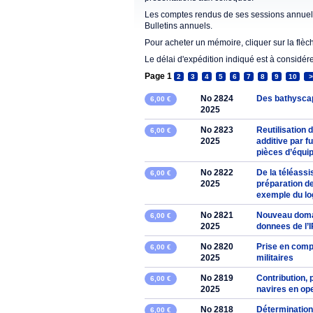
Les comptes rendus de ses sessions annuell
Bulletins annuels.
Pour acheter un mémoire, cliquer sur la flèc
Le délai d'expédition indiqué est à considér
Page 1
2
3
4
5
6
7
8
9
10
>
No 2824
Des bathysca
6,00 €
2025
No 2823
Reutilisation
6,00 €
2025
additive par f
pièces d’équi
No 2822
De la téléassi
6,00 €
2025
préparation de
exemple du log
No 2821
Nouveau domai
6,00 €
2025
donnees de l’
No 2820
Prise en comp
6,00 €
2025
militaires
No 2819
Contribution, p
6,00 €
2025
navires en op
No 2818
Détermination 
6,00 €