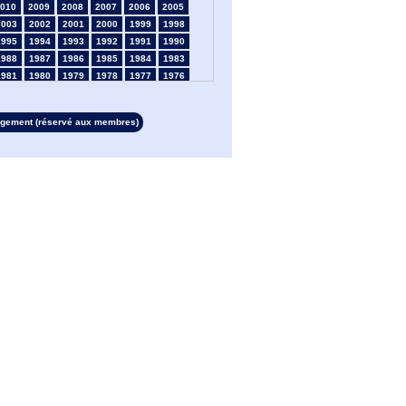
010
2009
2008
2007
2006
2005
2003
2002
2001
2000
1999
1998
1995
1994
1993
1992
1991
1990
1988
1987
1986
1985
1984
1983
1981
1980
1979
1978
1977
1976
1974
1973
1972
1971
1970
1969
1967
1966
1965
1964
1963
1962
rgement (réservé aux membres)
1960
1959
1958
1957
1956
1955
1953
1952
1951
1950
1949
1948
1946
1945
1939
1938
1937
1936
1934
1933
1932
1931
1930
1929
1927
1926
1925
1924
1923
1915
1913
1912
1911
1910
1909
1908
1906
1905
1904
1903
1902
1901
1899
1898
1897
1896
1895
1894
1892
1891
1890