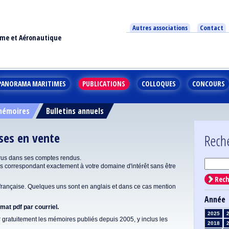
Autres associations
Contact
ime et Aéronautique
PANORAMA MARITIMES
PUBLICATIONS
COLLOQUES
CONCOURS
 mémoires
Bulletins annuels
ises en vente
Rech
rus dans ses comptes rendus.
correspondant exactement à votre domaine d'intérêt sans être
Rech
ançaise. Quelques uns sont en anglais et dans ce cas mention
Année
at pdf par courriel.
2025
gratuitement les mémoires publiés depuis 2005, y inclus les
2018