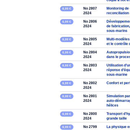
coque a flot 
No 2807
Monitoring de
6,00 €
2024
reconciliation
No 2806
Développemen
6,00 €
2024
de fabricatio
sous-marins
No 2805
Multi-modèles
6,00 €
2024
et le contrôle
No 2804
Autopropulsion
6,00 €
2024
dans le proce
No 2803
Utilisation d’
6,00 €
2024
réponse d’équ
sous-marine
No 2802
Confort et per
6,00 €
2024
No 2801
Simulation pa
6,00 €
2024
auto-démarrage
hélices
No 2800
Transport d'h
6,00 €
2024
grande taille
No 2799
La physique e
6,00 €