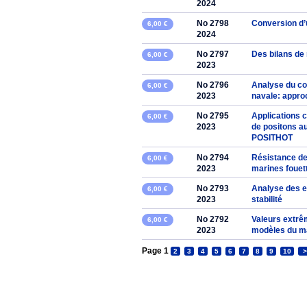
2024
No 2798
Conversion d’
6,00 €
2024
No 2797
Des bilans de 
6,00 €
2023
No 2796
Analyse du c
6,00 €
2023
navale: appro
No 2795
Applications 
6,00 €
2023
de positons au
POSITHOT
No 2794
Résistance de
6,00 €
2023
marines fouet
No 2793
Analyse des er
6,00 €
2023
stabilité
No 2792
Valeurs extrê
6,00 €
2023
modèles du 
Page 1
2
3
4
5
6
7
8
9
10
>