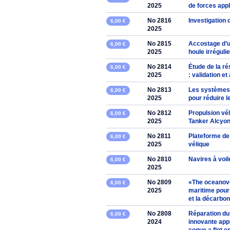
2025
de forces appl
No 2816
Investigation
6,00 €
2025
No 2815
Accostage d’u
6,00 €
2025
houle irréguli
No 2814
Étude de la r
6,00 €
2025
: validation e
No 2813
Les systèmes 
6,00 €
2025
pour réduire 
No 2812
Propulsion vél
6,00 €
2025
Tanker Alcyo
No 2811
Plateforme de
6,00 €
2025
vélique
No 2810
Navires à voil
6,00 €
2025
No 2809
«The oceanovox
6,00 €
2025
maritime pour 
et la décarbo
No 2808
Réparation du
6,00 €
2024
innovante app