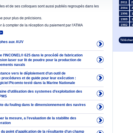
2011
2
es et de ses colloques sont aussi publiés regroupés dans les
2004
1996
he pour plus de précisions.
1989
er à compter de la réception du paiement par l'ATMA
1982
1975
>
1968
Télécha
phes aux AUV
1961
1954
1947
 de l’INCONEL® 625 dans le procédé de fabrication
1935
usion laser sur lit de poudre pour la production de
pements navals
1928
1914
stance vers le déploiement d’un outil de
1907
 procédures et de guide pour leur exécution :
1900
iciel Picomto testé dans la Marine Nationale
1893
ne d’utilisation des systemes d’exploitation des
IPMS
te du fouling dans le dimensionnement des navires
ar la mesure, a l’evaluation de la stabilite des
eration
du point d’application de la résultante d’un champ