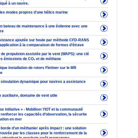
iqué à un navire.
 des modes propres d'une hélice marine
n bateau de maintenance à une éolienne avec une
ere
ésistance ajoutée sur houle par méthode CFD-RANS
t application à la comparaison de formes d’étrave
de propulsion assistée par le vent (WAPS): une clé
les émissions de CO₂ et de méthane
ique installation de rotors Flettner sur le MR
ne
 simulation dynamique pour navires a assistance
e auxiliaire, domaine de vent utile
 initiative » - Mobiliser l’IOT et la communauté
renforcer les capacités d’observation, la sécurite
nation en mer
 borde d’un méthanier après impact : une solution
rouvée par les classes pour le renforcement de la