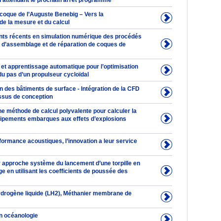
en attendant le prochain arrêt programme
 coque de l’Auguste Benebig – Vers la
 de la mesure et du calcul
ts récents en simulation numérique des procédés
n, d’assemblage et de réparation de coques de
 et apprentissage automatique pour l’optimisation
 du pas d’un propulseur cycloïdal
 des bâtiments de surface - Intégration de la CFD
ssus de conception
une méthode de calcul polyvalente pour calculer la
ipements embarques aux effets d’explosions
formance acoustiques, l’innovation a leur service
r approche système du lancement d’une torpille en
 en utilisant les coefficients de poussée des
ydrogène liquide (LH2), Méthanier membrane de
n océanologie