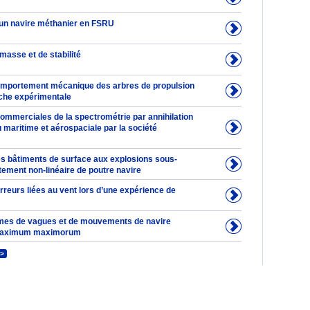
un navire méthanier en FSRU
masse et de stabilité
omportement mécanique des arbres de propulsion
che expérimentale
commerciales de la spectrométrie par annihilation
 maritime et aérospaciale par la société
s bâtiments de surface aux explosions sous-
tement non-linéaire de poutre navire
reurs liées au vent lors d’une expérience de
mes de vagues et de mouvements de navire
maximum maximorum
>