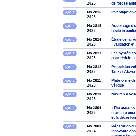
2025
de forces appl
No 2816
Investigation
6,00 €
2025
No 2815
Accostage d’u
6,00 €
2025
houle irréguli
No 2814
Étude de la r
6,00 €
2025
: validation e
No 2813
Les systèmes 
6,00 €
2025
pour réduire 
No 2812
Propulsion vél
6,00 €
2025
Tanker Alcyo
No 2811
Plateforme de
6,00 €
2025
vélique
No 2810
Navires à voil
6,00 €
2025
No 2809
«The oceanovox
6,00 €
2025
maritime pour 
et la décarbo
No 2808
Réparation du
6,00 €
2024
innovante app