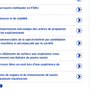
un navire méthanier en FSRU
masse et de stabilité
omportement mécanique des arbres de propulsion
che expérimentale
commerciales de la spectrométrie par annihilation
 maritime et aérospaciale par la société
s bâtiments de surface aux explosions sous-
tement non-linéaire de poutre navire
reurs liées au vent lors d’une expérience de
mes de vagues et de mouvements de navire
maximum maximorum
>