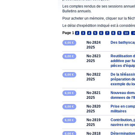
Les comptes rendus de ses sessions annuell
Bulletins annuels.
Pour acheter un mémoire, cliquer sur la flèc
Le délai d'expédition indiqué est à considér
Page 1
2
3
4
5
6
7
8
9
10
>
No 2824
Des bathysca
6,00 €
2025
No 2823
Reutilisation
6,00 €
2025
additive par f
pièces d’équi
No 2822
De la téléassi
6,00 €
2025
préparation de
exemple du log
No 2821
Nouveau domai
6,00 €
2025
donnees de l’
No 2820
Prise en comp
6,00 €
2025
militaires
No 2819
Contribution, p
6,00 €
2025
navires en op
No 2818
Détermination 
6,00 €