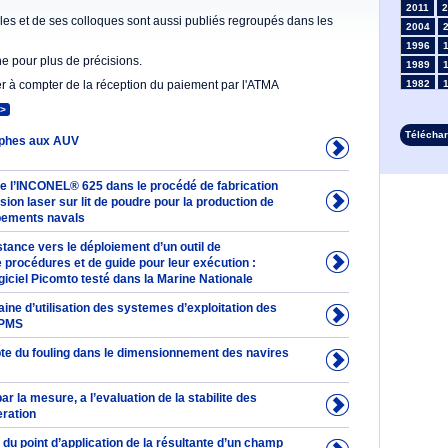
2011
2
es et de ses colloques sont aussi publiés regroupés dans les
2004
1996
he pour plus de précisions.
1989
er à compter de la réception du paiement par l'ATMA
1982
1975
>
1968
Télécha
phes aux AUV
1961
1954
1947
 de l’INCONEL® 625 dans le procédé de fabrication
1935
usion laser sur lit de poudre pour la production de
pements navals
1928
1914
stance vers le déploiement d’un outil de
1907
 procédures et de guide pour leur exécution :
1900
iciel Picomto testé dans la Marine Nationale
1893
ne d’utilisation des systemes d’exploitation des
IPMS
te du fouling dans le dimensionnement des navires
ar la mesure, a l’evaluation de la stabilite des
eration
du point d’application de la résultante d’un champ