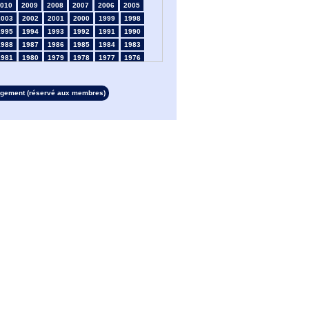
010
2009
2008
2007
2006
2005
2003
2002
2001
2000
1999
1998
1995
1994
1993
1992
1991
1990
1988
1987
1986
1985
1984
1983
1981
1980
1979
1978
1977
1976
1974
1973
1972
1971
1970
1969
1967
1966
1965
1964
1963
1962
rgement (réservé aux membres)
1960
1959
1958
1957
1956
1955
1953
1952
1951
1950
1949
1948
1946
1945
1939
1938
1937
1936
1934
1933
1932
1931
1930
1929
1927
1926
1925
1924
1923
1915
1913
1912
1911
1910
1909
1908
1906
1905
1904
1903
1902
1901
1899
1898
1897
1896
1895
1894
1892
1891
1890