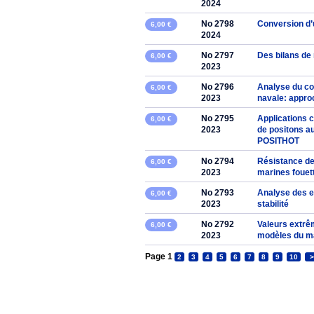
2024
No 2798
Conversion d’
6,00 €
2024
No 2797
Des bilans de 
6,00 €
2023
No 2796
Analyse du c
6,00 €
2023
navale: appro
No 2795
Applications 
6,00 €
2023
de positons au
POSITHOT
No 2794
Résistance de
6,00 €
2023
marines fouet
No 2793
Analyse des er
6,00 €
2023
stabilité
No 2792
Valeurs extrê
6,00 €
2023
modèles du 
Page 1
2
3
4
5
6
7
8
9
10
>