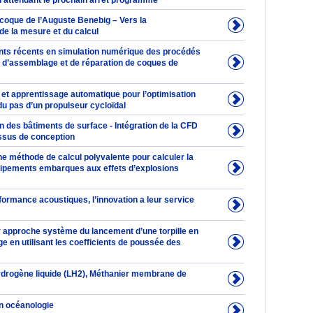
en attendant le prochain arrêt programme
 coque de l’Auguste Benebig – Vers la
 de la mesure et du calcul
ts récents en simulation numérique des procédés
n, d’assemblage et de réparation de coques de
 et apprentissage automatique pour l’optimisation
 du pas d’un propulseur cycloïdal
 des bâtiments de surface - Intégration de la CFD
ssus de conception
une méthode de calcul polyvalente pour calculer la
ipements embarques aux effets d’explosions
formance acoustiques, l’innovation a leur service
r approche système du lancement d’une torpille en
 en utilisant les coefficients de poussée des
ydrogène liquide (LH2), Méthanier membrane de
n océanologie