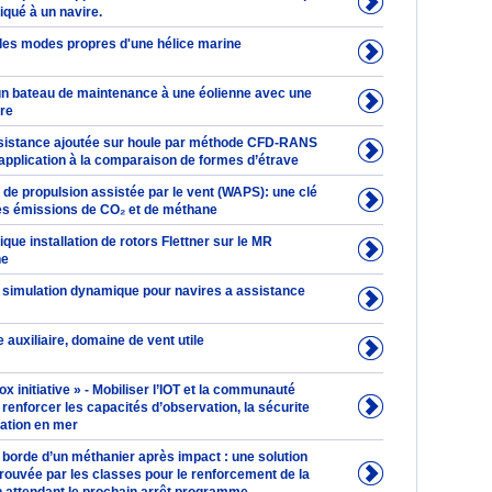
iqué à un navire.
 des modes propres d'une hélice marine
n bateau de maintenance à une éolienne avec une
ere
ésistance ajoutée sur houle par méthode CFD-RANS
t application à la comparaison de formes d’étrave
de propulsion assistée par le vent (WAPS): une clé
les émissions de CO₂ et de méthane
ique installation de rotors Flettner sur le MR
ne
 simulation dynamique pour navires a assistance
e auxiliaire, domaine de vent utile
 initiative » - Mobiliser l’IOT et la communauté
renforcer les capacités d’observation, la sécurite
nation en mer
 borde d’un méthanier après impact : une solution
rouvée par les classes pour le renforcement de la