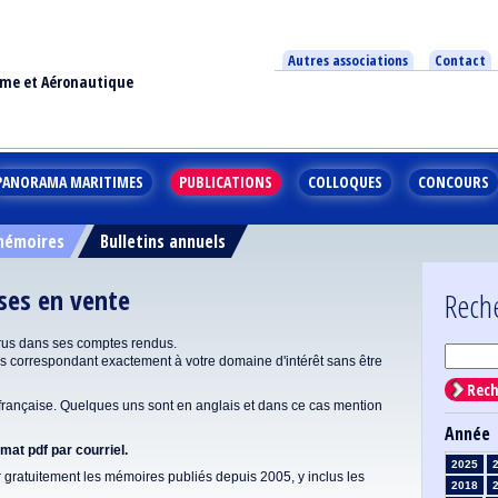
Autres associations
Contact
ime et Aéronautique
PANORAMA MARITIMES
PUBLICATIONS
COLLOQUES
CONCOURS
 mémoires
Bulletins annuels
ises en vente
Rech
rus dans ses comptes rendus.
correspondant exactement à votre domaine d'intérêt sans être
Rech
ançaise. Quelques uns sont en anglais et dans ce cas mention
Année
at pdf par courriel.
2025
gratuitement les mémoires publiés depuis 2005, y inclus les
2018