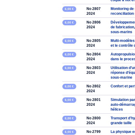
coque a flot 
No 2807
Monitoring de
6,00 €
2024
reconciliation
No 2806
Développemen
6,00 €
2024
de fabricatio
sous-marins
No 2805
Multi-modèles
6,00 €
2024
et le contrôle
No 2804
Autopropulsion
6,00 €
2024
dans le proce
No 2803
Utilisation d’
6,00 €
2024
réponse d’équ
sous-marine
No 2802
Confort et per
6,00 €
2024
No 2801
Simulation pa
6,00 €
2024
auto-démarrage
hélices
No 2800
Transport d'h
6,00 €
2024
grande taille
No 2799
La physique e
6,00 €