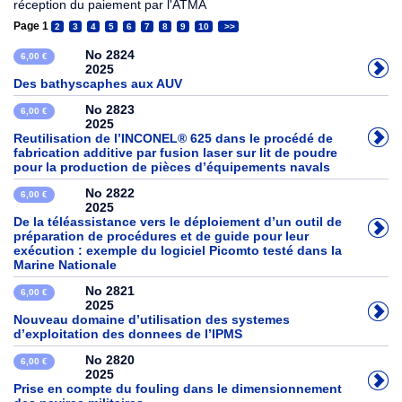
réception du paiement par l'ATMA
Page 1
2
3
4
5
6
7
8
9
10
>>
No 2824
6,00 €
2025
Des bathyscaphes aux AUV
No 2823
6,00 €
2025
Reutilisation de l’INCONEL® 625 dans le procédé de
fabrication additive par fusion laser sur lit de poudre
pour la production de pièces d’équipements navals
No 2822
6,00 €
2025
De la téléassistance vers le déploiement d’un outil de
préparation de procédures et de guide pour leur
exécution : exemple du logiciel Picomto testé dans la
Marine Nationale
No 2821
6,00 €
2025
Nouveau domaine d’utilisation des systemes
d’exploitation des donnees de l’IPMS
No 2820
6,00 €
2025
Prise en compte du fouling dans le dimensionnement