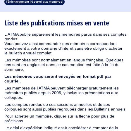
Téléchargement (réservé aux membres)
1913
1912
1911
1910
1909
1908
1907
1906
1905
1904
1903
1902
1901
1900
1899
1898
1897
1896
1895
1894
1893
1892
1891
1890
Liste des publications mises en vente
L'ATMA publie séparément les mémoires parus dans ses comptes
rendus.
Vous pouvez ainsi commander des mémoires correspondant
exactement à votre domaine d'intérêt sans être obligé d'acheter
le bulletin annuel complet.
Les mémoires sont normalement en langue française. Quelques
uns sont en anglais et dans ce cas mention est faite à la fin du
sommaire.
Les mémoires vous seront envoyés en format pdf par
courriel.
Les membres de l'ATMA peuvent télécharger gratuitement les
mémoires publiés depuis 2005, y inclus les présentations aux
colloques.
Les comptes rendus de ses sessions annuelles et de ses
colloques sont aussi publiés regroupés dans les Bulletins annuels.
Pour acheter un mémoire, cliquer sur la flèche pour plus de
précisions.
Le délai d'expédition indiqué est à considérer à compter de la