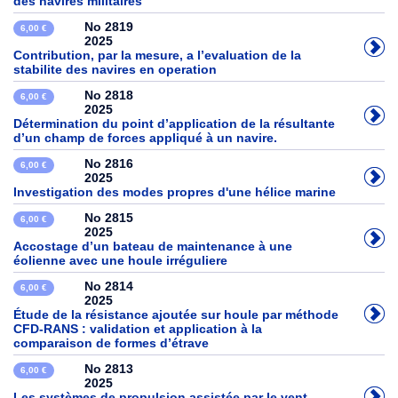
des navires militaires
No 2819
6,00 €
2025
Contribution, par la mesure, a l’evaluation de la
stabilite des navires en operation
No 2818
6,00 €
2025
Détermination du point d’application de la résultante
d’un champ de forces appliqué à un navire.
No 2816
6,00 €
2025
Investigation des modes propres d'une hélice marine
No 2815
6,00 €
2025
Accostage d’un bateau de maintenance à une
éolienne avec une houle irréguliere
No 2814
6,00 €
2025
Étude de la résistance ajoutée sur houle par méthode
CFD-RANS : validation et application à la
comparaison de formes d’étrave
No 2813
6,00 €
2025
Les systèmes de propulsion assistée par le vent