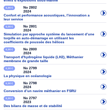
effets d’explosions sous-marine
No 2802
6,00 €
2024
Confort et performance acoustiques, l’innovation a
leur service
No 2801
6,00 €
2024
Simulation par approche système du lancement d’une
torpille en auto-démarrage en utilisant les
coefficients de poussée des hélices
No 2800
6,00 €
2024
Transport d'hydrogène liquide (LH2), Méthanier
membrane de grande taille
No 2799
6,00 €
2024
La physique en océanologie
No 2798
6,00 €
2024
Conversion d’un navire méthanier en FSRU
No 2797
6,00 €
2023
Des bilans de masse et de stabilité