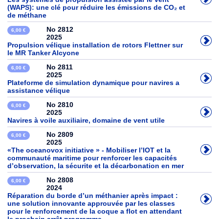
(WAPS): une clé pour réduire les émissions de CO₂ et
de méthane
No 2812
6,00 €
2025
Propulsion vélique installation de rotors Flettner sur
le MR Tanker Alcyone
No 2811
6,00 €
2025
Plateforme de simulation dynamique pour navires a
assistance vélique
No 2810
6,00 €
2025
Navires à voile auxiliaire, domaine de vent utile
No 2809
6,00 €
2025
«The oceanovox initiative » - Mobiliser l’IOT et la
communauté maritime pour renforcer les capacités
d’observation, la sécurite et la décarbonation en mer
No 2808
6,00 €
2024
Réparation du borde d’un méthanier après impact :
une solution innovante approuvée par les classes
pour le renforcement de la coque a flot en attendant