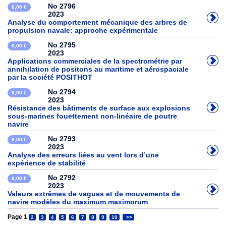
No 2796
6,00 €
2023
Analyse du comportement mécanique des arbres de
propulsion navale: approche expérimentale
No 2795
6,00 €
2023
Applications commerciales de la spectrométrie par
annihilation de positons au maritime et aérospaciale
par la société POSITHOT
No 2794
6,00 €
2023
Résistance des bâtiments de surface aux explosions
sous-marines fouettement non-linéaire de poutre
navire
No 2793
6,00 €
2023
Analyse des erreurs liées au vent lors d’une
expérience de stabilité
No 2792
6,00 €
2023
Valeurs extrêmes de vagues et de mouvements de
navire modèles du maximum maximorum
Page 1
2
3
4
5
6
7
8
9
10
>>