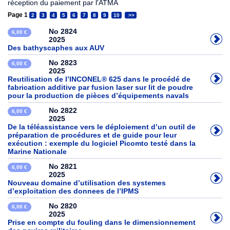
réception du paiement par l'ATMA
Page 1
2
3
4
5
6
7
8
9
10
>>
No 2824
6,00 €
2025
Des bathyscaphes aux AUV
No 2823
6,00 €
2025
Reutilisation de l’INCONEL® 625 dans le procédé de
fabrication additive par fusion laser sur lit de poudre
pour la production de pièces d’équipements navals
No 2822
6,00 €
2025
De la téléassistance vers le déploiement d’un outil de
préparation de procédures et de guide pour leur
exécution : exemple du logiciel Picomto testé dans la
Marine Nationale
No 2821
6,00 €
2025
Nouveau domaine d’utilisation des systemes
d’exploitation des donnees de l’IPMS
No 2820
6,00 €
2025
Prise en compte du fouling dans le dimensionnement