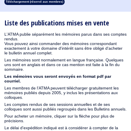
Téléchargement (réservé aux membres)
1913
1912
1911
1910
1909
1908
1907
1906
1905
1904
1903
1902
1901
1900
1899
1898
1897
1896
1895
1894
1893
1892
1891
1890
Liste des publications mises en vente
L'ATMA publie séparément les mémoires parus dans ses comptes
rendus.
Vous pouvez ainsi commander des mémoires correspondant
exactement à votre domaine d'intérêt sans être obligé d'acheter
le bulletin annuel complet.
Les mémoires sont normalement en langue française. Quelques
uns sont en anglais et dans ce cas mention est faite à la fin du
sommaire.
Les mémoires vous seront envoyés en format pdf par
courriel.
Les membres de l'ATMA peuvent télécharger gratuitement les
mémoires publiés depuis 2005, y inclus les présentations aux
colloques.
Les comptes rendus de ses sessions annuelles et de ses
colloques sont aussi publiés regroupés dans les Bulletins annuels.
Pour acheter un mémoire, cliquer sur la flèche pour plus de
précisions.
Le délai d'expédition indiqué est à considérer à compter de la