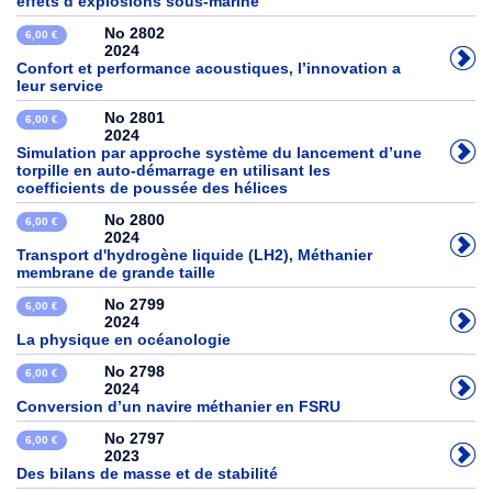
effets d’explosions sous-marine
No 2802
6,00 €
2024
Confort et performance acoustiques, l’innovation a
leur service
No 2801
6,00 €
2024
Simulation par approche système du lancement d’une
torpille en auto-démarrage en utilisant les
coefficients de poussée des hélices
No 2800
6,00 €
2024
Transport d'hydrogène liquide (LH2), Méthanier
membrane de grande taille
No 2799
6,00 €
2024
La physique en océanologie
No 2798
6,00 €
2024
Conversion d’un navire méthanier en FSRU
No 2797
6,00 €
2023
Des bilans de masse et de stabilité