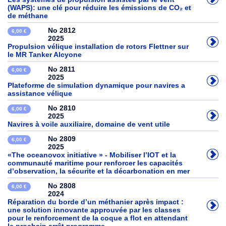
(WAPS): une clé pour réduire les émissions de CO₂ et
de méthane
No 2812
6,00 €
2025
Propulsion vélique installation de rotors Flettner sur
le MR Tanker Alcyone
No 2811
6,00 €
2025
Plateforme de simulation dynamique pour navires a
assistance vélique
No 2810
6,00 €
2025
Navires à voile auxiliaire, domaine de vent utile
No 2809
6,00 €
2025
«The oceanovox initiative » - Mobiliser l’IOT et la
communauté maritime pour renforcer les capacités
d’observation, la sécurite et la décarbonation en mer
No 2808
6,00 €
2024
Réparation du borde d’un méthanier après impact :
une solution innovante approuvée par les classes
pour le renforcement de la coque a flot en attendant