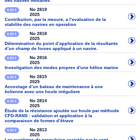
des navires militaires
No 2819
6,00 €
2025
Contribution, par la mesure, a l’evaluation de la
stabilite des navires en operation
No 2818
6,00 €
2025
Détermination du point d’application de la résultante
d’un champ de forces appliqué à un navire.
No 2816
6,00 €
2025
Investigation des modes propres d'une hélice marine
No 2815
6,00 €
2025
Accostage d’un bateau de maintenance à une
éolienne avec une houle irréguliere
No 2814
6,00 €
2025
Étude de la résistance ajoutée sur houle par méthode
CFD-RANS : validation et application à la
comparaison de formes d’étrave
No 2813
6,00 €
2025
Les systèmes de propulsion assistée par le vent