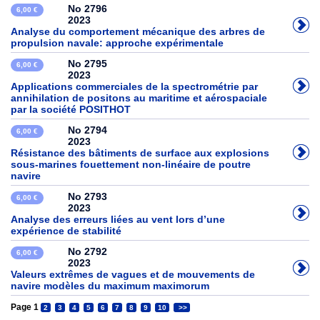
No 2796
6,00 €
2023
Analyse du comportement mécanique des arbres de
propulsion navale: approche expérimentale
No 2795
6,00 €
2023
Applications commerciales de la spectrométrie par
annihilation de positons au maritime et aérospaciale
par la société POSITHOT
No 2794
6,00 €
2023
Résistance des bâtiments de surface aux explosions
sous-marines fouettement non-linéaire de poutre
navire
No 2793
6,00 €
2023
Analyse des erreurs liées au vent lors d’une
expérience de stabilité
No 2792
6,00 €
2023
Valeurs extrêmes de vagues et de mouvements de
navire modèles du maximum maximorum
Page 1
2
3
4
5
6
7
8
9
10
>>