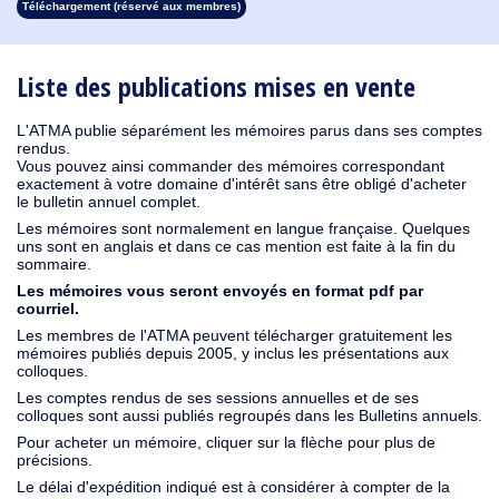
Téléchargement (réservé aux membres)
1913
1912
1911
1910
1909
1908
1907
1906
1905
1904
1903
1902
1901
1900
1899
1898
1897
1896
1895
1894
1893
1892
1891
1890
Liste des publications mises en vente
L'ATMA publie séparément les mémoires parus dans ses comptes
rendus.
Vous pouvez ainsi commander des mémoires correspondant
exactement à votre domaine d'intérêt sans être obligé d'acheter
le bulletin annuel complet.
Les mémoires sont normalement en langue française. Quelques
uns sont en anglais et dans ce cas mention est faite à la fin du
sommaire.
Les mémoires vous seront envoyés en format pdf par
courriel.
Les membres de l'ATMA peuvent télécharger gratuitement les
mémoires publiés depuis 2005, y inclus les présentations aux
colloques.
Les comptes rendus de ses sessions annuelles et de ses
colloques sont aussi publiés regroupés dans les Bulletins annuels.
Pour acheter un mémoire, cliquer sur la flèche pour plus de
précisions.
Le délai d'expédition indiqué est à considérer à compter de la