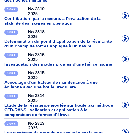
des navires militaires
No 2819
6,00 €
2025
Contribution, par la mesure, a l’evaluation de la
stabilite des navires en operation
No 2818
6,00 €
2025
Détermination du point d’application de la résultante
d’un champ de forces appliqué à un navire.
No 2816
6,00 €
2025
Investigation des modes propres d'une hélice marine
No 2815
6,00 €
2025
Accostage d’un bateau de maintenance à une
éolienne avec une houle irréguliere
No 2814
6,00 €
2025
Étude de la résistance ajoutée sur houle par méthode
CFD-RANS : validation et application à la
comparaison de formes d’étrave
No 2813
6,00 €
2025
Les systèmes de propulsion assistée par le vent