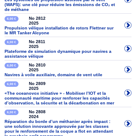
(WAPS): une clé pour réduire les émissions de CO₂ et
de méthane
No 2812
6,00 €
2025
Propulsion vélique installation de rotors Flettner sur
le MR Tanker Alcyone
No 2811
6,00 €
2025
Plateforme de simulation dynamique pour navires a
assistance vélique
No 2810
6,00 €
2025
Navires à voile auxiliaire, domaine de vent utile
No 2809
6,00 €
2025
«The oceanovox initiative » - Mobiliser l’IOT et la
communauté maritime pour renforcer les capacités
d’observation, la sécurite et la décarbonation en mer
No 2808
6,00 €
2024
Réparation du borde d’un méthanier après impact :
une solution innovante approuvée par les classes
pour le renforcement de la coque a flot en attendant