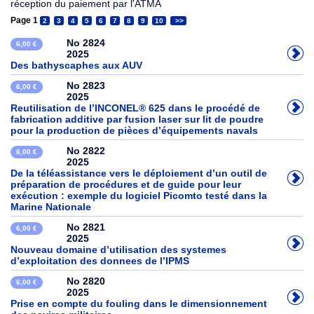
réception du paiement par l'ATMA
Page 1
2
3
4
5
6
7
8
9
10
>>
No 2824
6,00 €
2025
Des bathyscaphes aux AUV
No 2823
6,00 €
2025
Reutilisation de l’INCONEL® 625 dans le procédé de
fabrication additive par fusion laser sur lit de poudre
pour la production de pièces d’équipements navals
No 2822
6,00 €
2025
De la téléassistance vers le déploiement d’un outil de
préparation de procédures et de guide pour leur
exécution : exemple du logiciel Picomto testé dans la
Marine Nationale
No 2821
6,00 €
2025
Nouveau domaine d’utilisation des systemes
d’exploitation des donnees de l’IPMS
No 2820
6,00 €
2025
Prise en compte du fouling dans le dimensionnement