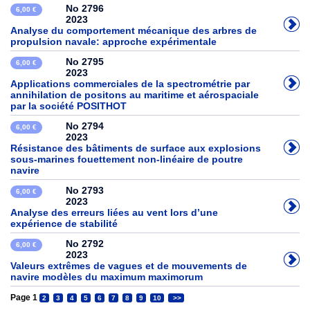
No 2796
6,00 €
2023
Analyse du comportement mécanique des arbres de
propulsion navale: approche expérimentale
No 2795
6,00 €
2023
Applications commerciales de la spectrométrie par
annihilation de positons au maritime et aérospaciale
par la société POSITHOT
No 2794
6,00 €
2023
Résistance des bâtiments de surface aux explosions
sous-marines fouettement non-linéaire de poutre
navire
No 2793
6,00 €
2023
Analyse des erreurs liées au vent lors d’une
expérience de stabilité
No 2792
6,00 €
2023
Valeurs extrêmes de vagues et de mouvements de
navire modèles du maximum maximorum
Page 1
2
3
4
5
6
7
8
9
10
>>