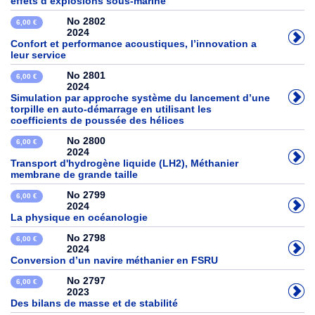
effets d’explosions sous-marine
No 2802
6,00 €
2024
Confort et performance acoustiques, l’innovation a
leur service
No 2801
6,00 €
2024
Simulation par approche système du lancement d’une
torpille en auto-démarrage en utilisant les
coefficients de poussée des hélices
No 2800
6,00 €
2024
Transport d'hydrogène liquide (LH2), Méthanier
membrane de grande taille
No 2799
6,00 €
2024
La physique en océanologie
No 2798
6,00 €
2024
Conversion d’un navire méthanier en FSRU
No 2797
6,00 €
2023
Des bilans de masse et de stabilité