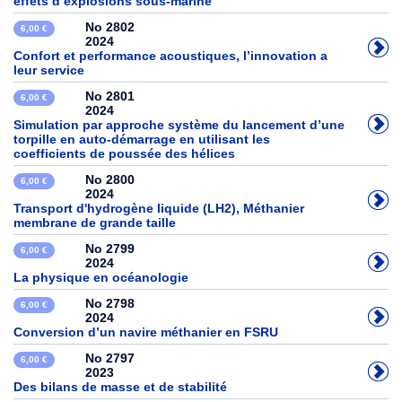
effets d’explosions sous-marine
No 2802
6,00 €
2024
Confort et performance acoustiques, l’innovation a
leur service
No 2801
6,00 €
2024
Simulation par approche système du lancement d’une
torpille en auto-démarrage en utilisant les
coefficients de poussée des hélices
No 2800
6,00 €
2024
Transport d'hydrogène liquide (LH2), Méthanier
membrane de grande taille
No 2799
6,00 €
2024
La physique en océanologie
No 2798
6,00 €
2024
Conversion d’un navire méthanier en FSRU
No 2797
6,00 €
2023
Des bilans de masse et de stabilité