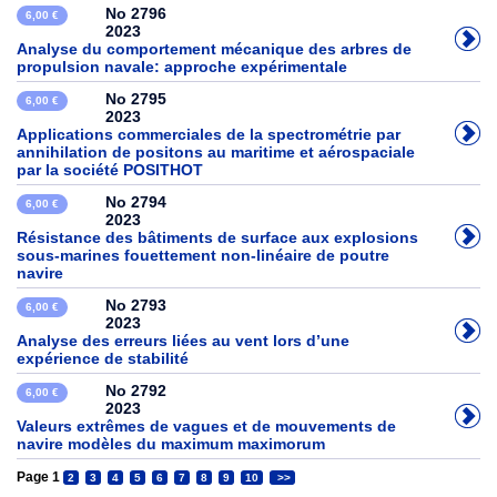
No 2796
6,00 €
2023
Analyse du comportement mécanique des arbres de
propulsion navale: approche expérimentale
No 2795
6,00 €
2023
Applications commerciales de la spectrométrie par
annihilation de positons au maritime et aérospaciale
par la société POSITHOT
No 2794
6,00 €
2023
Résistance des bâtiments de surface aux explosions
sous-marines fouettement non-linéaire de poutre
navire
No 2793
6,00 €
2023
Analyse des erreurs liées au vent lors d’une
expérience de stabilité
No 2792
6,00 €
2023
Valeurs extrêmes de vagues et de mouvements de
navire modèles du maximum maximorum
Page 1
2
3
4
5
6
7
8
9
10
>>