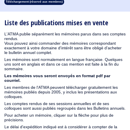
Téléchargement (réservé aux membres)
1913
1912
1911
1910
1909
1908
1907
1906
1905
1904
1903
1902
1901
1900
1899
1898
1897
1896
1895
1894
1893
1892
1891
1890
Liste des publications mises en vente
L'ATMA publie séparément les mémoires parus dans ses comptes
rendus.
Vous pouvez ainsi commander des mémoires correspondant
exactement à votre domaine d'intérêt sans être obligé d'acheter
le bulletin annuel complet.
Les mémoires sont normalement en langue française. Quelques
uns sont en anglais et dans ce cas mention est faite à la fin du
sommaire.
Les mémoires vous seront envoyés en format pdf par
courriel.
Les membres de l'ATMA peuvent télécharger gratuitement les
mémoires publiés depuis 2005, y inclus les présentations aux
colloques.
Les comptes rendus de ses sessions annuelles et de ses
colloques sont aussi publiés regroupés dans les Bulletins annuels.
Pour acheter un mémoire, cliquer sur la flèche pour plus de
précisions.
Le délai d'expédition indiqué est à considérer à compter de la