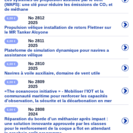
(WAPS): une clé pour réduire les émissions de CO₂ et
de méthane
No 2812
6,00 €
2025
Propulsion vélique installation de rotors Flettner sur
le MR Tanker Alcyone
No 2811
6,00 €
2025
Plateforme de simulation dynamique pour navires a
assistance vélique
No 2810
6,00 €
2025
Navires à voile auxiliaire, domaine de vent utile
No 2809
6,00 €
2025
«The oceanovox initiative » - Mobiliser l’IOT et la
communauté maritime pour renforcer les capacités
d’observation, la sécurite et la décarbonation en mer
No 2808
6,00 €
2024
Réparation du borde d’un méthanier après impact :
une solution innovante approuvée par les classes
pour le renforcement de la coque a flot en attendant