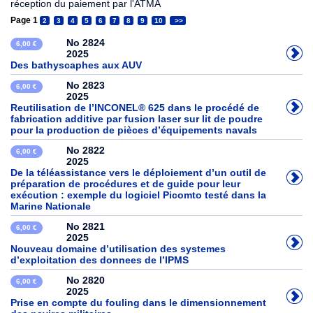
réception du paiement par l'ATMA
Page 1
2
3
4
5
6
7
8
9
10
>>
No 2824
6,00 €
2025
Des bathyscaphes aux AUV
No 2823
6,00 €
2025
Reutilisation de l’INCONEL® 625 dans le procédé de
fabrication additive par fusion laser sur lit de poudre
pour la production de pièces d’équipements navals
No 2822
6,00 €
2025
De la téléassistance vers le déploiement d’un outil de
préparation de procédures et de guide pour leur
exécution : exemple du logiciel Picomto testé dans la
Marine Nationale
No 2821
6,00 €
2025
Nouveau domaine d’utilisation des systemes
d’exploitation des donnees de l’IPMS
No 2820
6,00 €
2025
Prise en compte du fouling dans le dimensionnement