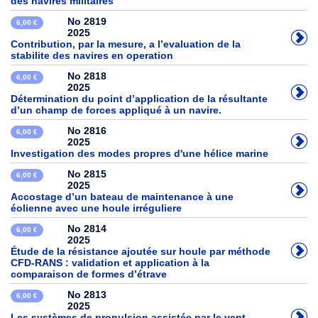
des navires militaires
No 2819
6,00 €
2025
Contribution, par la mesure, a l’evaluation de la
stabilite des navires en operation
No 2818
6,00 €
2025
Détermination du point d’application de la résultante
d’un champ de forces appliqué à un navire.
No 2816
6,00 €
2025
Investigation des modes propres d'une hélice marine
No 2815
6,00 €
2025
Accostage d’un bateau de maintenance à une
éolienne avec une houle irréguliere
No 2814
6,00 €
2025
Étude de la résistance ajoutée sur houle par méthode
CFD-RANS : validation et application à la
comparaison de formes d’étrave
No 2813
6,00 €
2025
Les systèmes de propulsion assistée par le vent