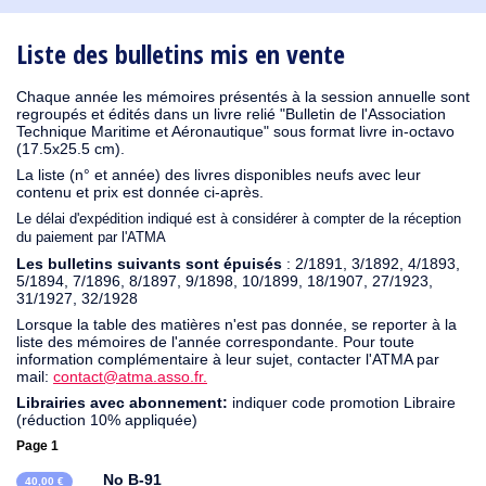
1930
1929
1926
1925
1924
1915
1914
1913
1912
1911
1910
1909
1908
1906
1905
1904
1903
1902
1901
1900
1895
1890
Liste des bulletins mis en vente
Chaque année les mémoires présentés à la session annuelle sont
regroupés et édités dans un livre relié "Bulletin de l'Association
Technique Maritime et Aéronautique" sous format livre in-octavo
(17.5x25.5 cm).
La liste (n° et année) des livres disponibles neufs avec leur
contenu et prix est donnée ci-après.
Le délai d'expédition indiqué est à considérer à compter de la réception
du paiement par l'ATMA
Les bulletins suivants sont épuisés
: 2/1891, 3/1892, 4/1893,
5/1894, 7/1896, 8/1897, 9/1898, 10/1899, 18/1907, 27/1923,
31/1927, 32/1928
Lorsque la table des matières n'est pas donnée, se reporter à la
liste des mémoires de l'année correspondante. Pour toute
information complémentaire à leur sujet, contacter l'ATMA par
mail:
contact@atma.asso.fr.
Librairies avec abonnement:
indiquer code promotion Libraire
(réduction 10% appliquée)
Page 1
No B-91
40,00 €