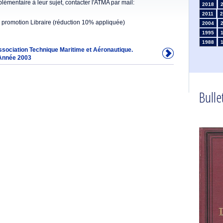
émentaire à leur sujet, contacter l'ATMA par mail:
2018
2011
2
 promotion Libraire (réduction 10% appliquée)
2004
1995
1988
Association Technique Maritime et Aéronautique.
1981
Année 2003
1974
1967
1960
1953
Bullet
1946
1934
1925
1910
1902