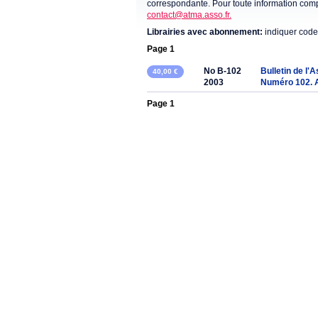
correspondante. Pour toute information compl
contact@atma.asso.fr.
Librairies avec abonnement:
indiquer code
Page 1
No B-102
Bulletin de l'
40,00 €
2003
Numéro 102. 
Page 1