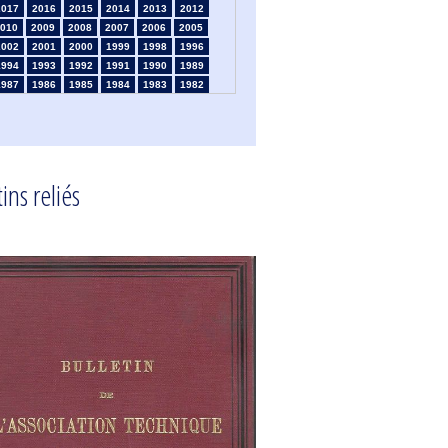
2017
2016
2015
2014
2013
2012
010
2009
2008
2007
2006
2005
2002
2001
2000
1999
1998
1996
1994
1993
1992
1991
1990
1989
1987
1986
1985
1984
1983
1982
1980
1979
1978
1977
1976
1975
1973
1972
1971
1970
1969
1968
1966
1965
1964
1963
1962
1961
1959
1958
1957
1956
1955
1954
1952
1951
1950
1949
1948
1947
ins reliés
1945
1939
1938
1937
1936
1935
1933
1932
1931
1930
1929
1926
1924
1915
1914
1913
1912
1911
1909
1908
1906
1905
1904
1903
1901
1900
1895
1890