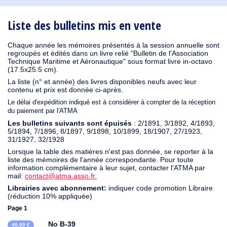
1930
1929
1926
1925
1924
1915
1914
1913
1912
1911
1910
1909
1908
1906
1905
1904
1903
1902
1901
1900
1895
1890
Liste des bulletins mis en vente
Chaque année les mémoires présentés à la session annuelle sont
regroupés et édités dans un livre relié "Bulletin de l'Association
Technique Maritime et Aéronautique" sous format livre in-octavo
(17.5x25.5 cm).
La liste (n° et année) des livres disponibles neufs avec leur
contenu et prix est donnée ci-après.
Le délai d'expédition indiqué est à considérer à compter de la réception
du paiement par l'ATMA
Les bulletins suivants sont épuisés
: 2/1891, 3/1892, 4/1893,
5/1894, 7/1896, 8/1897, 9/1898, 10/1899, 18/1907, 27/1923,
31/1927, 32/1928
Lorsque la table des matières n'est pas donnée, se reporter à la
liste des mémoires de l'année correspondante. Pour toute
information complémentaire à leur sujet, contacter l'ATMA par
mail:
contact@atma.asso.fr.
Librairies avec abonnement:
indiquer code promotion Libraire
(réduction 10% appliquée)
Page 1
No B-39
40,00 €