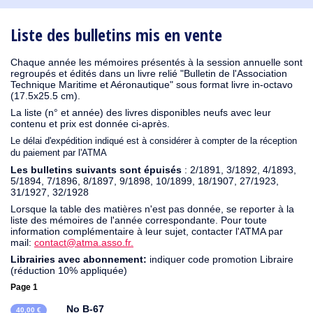
1930
1929
1926
1925
1924
1915
1914
1913
1912
1911
1910
1909
1908
1906
1905
1904
1903
1902
1901
1900
1895
1890
Liste des bulletins mis en vente
Chaque année les mémoires présentés à la session annuelle sont
regroupés et édités dans un livre relié "Bulletin de l'Association
Technique Maritime et Aéronautique" sous format livre in-octavo
(17.5x25.5 cm).
La liste (n° et année) des livres disponibles neufs avec leur
contenu et prix est donnée ci-après.
Le délai d'expédition indiqué est à considérer à compter de la réception
du paiement par l'ATMA
Les bulletins suivants sont épuisés
: 2/1891, 3/1892, 4/1893,
5/1894, 7/1896, 8/1897, 9/1898, 10/1899, 18/1907, 27/1923,
31/1927, 32/1928
Lorsque la table des matières n'est pas donnée, se reporter à la
liste des mémoires de l'année correspondante. Pour toute
information complémentaire à leur sujet, contacter l'ATMA par
mail:
contact@atma.asso.fr.
Librairies avec abonnement:
indiquer code promotion Libraire
(réduction 10% appliquée)
Page 1
No B-67
40,00 €