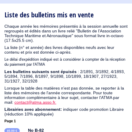
1930
1929
1926
1925
1924
1915
1914
1913
1912
1911
1910
1909
1908
1906
1905
1904
1903
1902
1901
1900
1895
1890
Liste des bulletins mis en vente
Chaque année les mémoires présentés à la session annuelle sont
regroupés et édités dans un livre relié "Bulletin de l'Association
Technique Maritime et Aéronautique" sous format livre in-octavo
(17.5x25.5 cm).
La liste (n° et année) des livres disponibles neufs avec leur
contenu et prix est donnée ci-après.
Le délai d'expédition indiqué est à considérer à compter de la réception
du paiement par l'ATMA
Les bulletins suivants sont épuisés
: 2/1891, 3/1892, 4/1893,
5/1894, 7/1896, 8/1897, 9/1898, 10/1899, 18/1907, 27/1923,
31/1927, 32/1928
Lorsque la table des matières n'est pas donnée, se reporter à la
liste des mémoires de l'année correspondante. Pour toute
information complémentaire à leur sujet, contacter l'ATMA par
mail:
contact@atma.asso.fr.
Librairies avec abonnement:
indiquer code promotion Libraire
(réduction 10% appliquée)
Page 1
No B-82
40,00 €