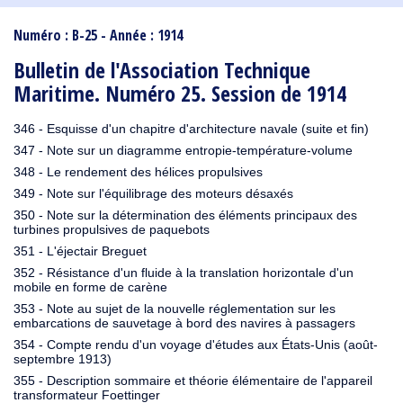
1910
1909
1908
1906
1905
1904
1903
1902
1901
1900
1895
1890
Numéro : B-25 - Année : 1914
Bulletin de l'Association Technique
Maritime. Numéro 25. Session de 1914
346 - Esquisse d'un chapitre d'architecture navale (suite et fin)
347 - Note sur un diagramme entropie-température-volume
348 - Le rendement des hélices propulsives
349 - Note sur l'équilibrage des moteurs désaxés
350 - Note sur la détermination des éléments principaux des
turbines propulsives de paquebots
351 - L'éjectair Breguet
352 - Résistance d'un fluide à la translation horizontale d'un
mobile en forme de carène
353 - Note au sujet de la nouvelle réglementation sur les
embarcations de sauvetage à bord des navires à passagers
354 - Compte rendu d'un voyage d'études aux États-Unis (août-
septembre 1913)
355 - Description sommaire et théorie élémentaire de l'appareil
transformateur Foettinger