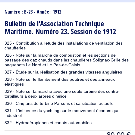
1910
1909
1908
1906
1905
1904
1903
1902
1901
1900
1895
1890
Numéro : B-23 - Année : 1912
Bulletin de l'Association Technique
Maritime. Numéro 23. Session de 1912
325 - Contribution à l'étude des installations de ventilation des
chaufferies
326 - Note sur la marche de combustion et les sections de
passage des gaz chauds dans les chaudières Solignac-Grille des
paquebots Le Nord et Le Pas-de-Calais
327 - Étude sur la réalisation des grandes vitesses angulaires
328 - Note sur le flambement des poutres et des anneaux
élastiques
329 - Note sur la marche avec une seule turbine des contre-
torpilleurs à deux arbres d'hélice
330 - Cinq ans de turbine Parsons et sa situation actuelle
331 - L'influence du yachting sur le mouvement économique
industriel
332 - Hydroaéroplanes et canots automobiles
80,00
€