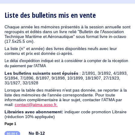
1931
1930
1929
1926
1925
1924
1915
1914
1913
1912
1911
1910
1909
1908
1906
1905
1904
1903
1902
1900
1895
1890
Liste des bulletins mis en vente
Chaque année les mémoires présentés à la session annuelle sont
regroupés et édités dans un livre relié "Bulletin de l'Association
Technique Maritime et Aéronautique" sous format livre in-octavo
(17.5x25.5 cm).
La liste (n° et année) des livres disponibles neufs avec leur
contenu et prix est donnée ci-après.
Le délai d'expédition indiqué est à considérer à compter de la réception
du paiement par l'ATMA
Les bulletins suivants sont épuisés
: 2/1891, 3/1892, 4/1893,
5/1894, 7/1896, 8/1897, 9/1898, 10/1899, 18/1907, 27/1923,
31/1927, 32/1928
Lorsque la table des matières n'est pas donnée, se reporter à la
liste des mémoires de l'année correspondante. Pour toute
information complémentaire à leur sujet, contacter l'ATMA par
mail:
contact@atma.asso.fr.
Librairies avec abonnement:
indiquer code promotion Libraire
(réduction 10% appliquée)
Page 1
No B-12
80,00 €