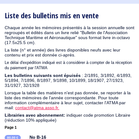
1931
1930
1929
1926
1925
1924
1915
1914
1913
1912
1911
1910
1909
1908
1906
1904
1903
1902
1901
1900
1895
1890
Liste des bulletins mis en vente
Chaque année les mémoires présentés à la session annuelle sont
regroupés et édités dans un livre relié "Bulletin de l'Association
Technique Maritime et Aéronautique" sous format livre in-octavo
(17.5x25.5 cm).
La liste (n° et année) des livres disponibles neufs avec leur
contenu et prix est donnée ci-après.
Le délai d'expédition indiqué est à considérer à compter de la réception
du paiement par l'ATMA
Les bulletins suivants sont épuisés
: 2/1891, 3/1892, 4/1893,
5/1894, 7/1896, 8/1897, 9/1898, 10/1899, 18/1907, 27/1923,
31/1927, 32/1928
Lorsque la table des matières n'est pas donnée, se reporter à la
liste des mémoires de l'année correspondante. Pour toute
information complémentaire à leur sujet, contacter l'ATMA par
mail:
contact@atma.asso.fr.
Librairies avec abonnement:
indiquer code promotion Libraire
(réduction 10% appliquée)
Page 1
No B-16
80,00 €