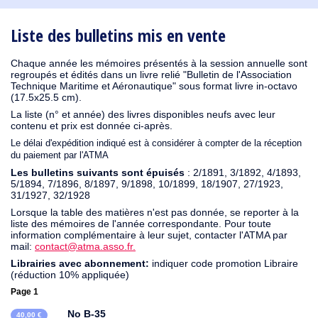
1930
1929
1926
1925
1924
1915
1914
1913
1912
1911
1910
1909
1908
1906
1905
1904
1903
1902
1901
1900
1895
1890
Liste des bulletins mis en vente
Chaque année les mémoires présentés à la session annuelle sont
regroupés et édités dans un livre relié "Bulletin de l'Association
Technique Maritime et Aéronautique" sous format livre in-octavo
(17.5x25.5 cm).
La liste (n° et année) des livres disponibles neufs avec leur
contenu et prix est donnée ci-après.
Le délai d'expédition indiqué est à considérer à compter de la réception
du paiement par l'ATMA
Les bulletins suivants sont épuisés
: 2/1891, 3/1892, 4/1893,
5/1894, 7/1896, 8/1897, 9/1898, 10/1899, 18/1907, 27/1923,
31/1927, 32/1928
Lorsque la table des matières n'est pas donnée, se reporter à la
liste des mémoires de l'année correspondante. Pour toute
information complémentaire à leur sujet, contacter l'ATMA par
mail:
contact@atma.asso.fr.
Librairies avec abonnement:
indiquer code promotion Libraire
(réduction 10% appliquée)
Page 1
No B-35
40,00 €