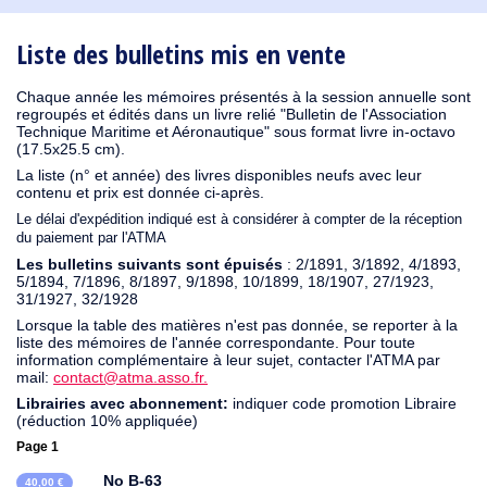
1930
1929
1926
1925
1924
1915
1914
1913
1912
1911
1910
1909
1908
1906
1905
1904
1903
1902
1901
1900
1895
1890
Liste des bulletins mis en vente
Chaque année les mémoires présentés à la session annuelle sont
regroupés et édités dans un livre relié "Bulletin de l'Association
Technique Maritime et Aéronautique" sous format livre in-octavo
(17.5x25.5 cm).
La liste (n° et année) des livres disponibles neufs avec leur
contenu et prix est donnée ci-après.
Le délai d'expédition indiqué est à considérer à compter de la réception
du paiement par l'ATMA
Les bulletins suivants sont épuisés
: 2/1891, 3/1892, 4/1893,
5/1894, 7/1896, 8/1897, 9/1898, 10/1899, 18/1907, 27/1923,
31/1927, 32/1928
Lorsque la table des matières n'est pas donnée, se reporter à la
liste des mémoires de l'année correspondante. Pour toute
information complémentaire à leur sujet, contacter l'ATMA par
mail:
contact@atma.asso.fr.
Librairies avec abonnement:
indiquer code promotion Libraire
(réduction 10% appliquée)
Page 1
No B-63
40,00 €