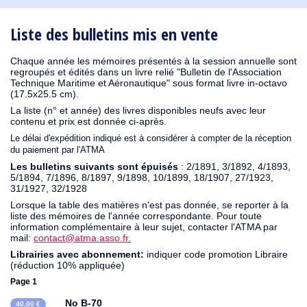
1930
1929
1926
1925
1924
1915
1914
1913
1912
1911
1910
1909
1908
1906
1905
1904
1903
1902
1901
1900
1895
1890
Liste des bulletins mis en vente
Chaque année les mémoires présentés à la session annuelle sont
regroupés et édités dans un livre relié "Bulletin de l'Association
Technique Maritime et Aéronautique" sous format livre in-octavo
(17.5x25.5 cm).
La liste (n° et année) des livres disponibles neufs avec leur
contenu et prix est donnée ci-après.
Le délai d'expédition indiqué est à considérer à compter de la réception
du paiement par l'ATMA
Les bulletins suivants sont épuisés
: 2/1891, 3/1892, 4/1893,
5/1894, 7/1896, 8/1897, 9/1898, 10/1899, 18/1907, 27/1923,
31/1927, 32/1928
Lorsque la table des matières n'est pas donnée, se reporter à la
liste des mémoires de l'année correspondante. Pour toute
information complémentaire à leur sujet, contacter l'ATMA par
mail:
contact@atma.asso.fr.
Librairies avec abonnement:
indiquer code promotion Libraire
(réduction 10% appliquée)
Page 1
No B-70
40,00 €