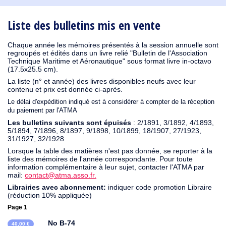
1930
1929
1926
1925
1924
1915
1914
1913
1912
1911
1910
1909
1908
1906
1905
1904
1903
1902
1901
1900
1895
1890
Liste des bulletins mis en vente
Chaque année les mémoires présentés à la session annuelle sont
regroupés et édités dans un livre relié "Bulletin de l'Association
Technique Maritime et Aéronautique" sous format livre in-octavo
(17.5x25.5 cm).
La liste (n° et année) des livres disponibles neufs avec leur
contenu et prix est donnée ci-après.
Le délai d'expédition indiqué est à considérer à compter de la réception
du paiement par l'ATMA
Les bulletins suivants sont épuisés
: 2/1891, 3/1892, 4/1893,
5/1894, 7/1896, 8/1897, 9/1898, 10/1899, 18/1907, 27/1923,
31/1927, 32/1928
Lorsque la table des matières n'est pas donnée, se reporter à la
liste des mémoires de l'année correspondante. Pour toute
information complémentaire à leur sujet, contacter l'ATMA par
mail:
contact@atma.asso.fr.
Librairies avec abonnement:
indiquer code promotion Libraire
(réduction 10% appliquée)
Page 1
No B-74
40,00 €