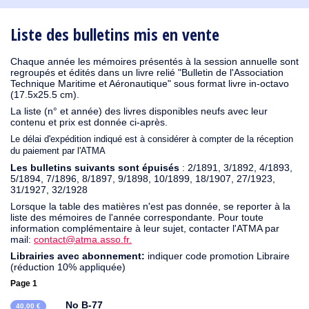
1930
1929
1926
1925
1924
1915
1914
1913
1912
1911
1910
1909
1908
1906
1905
1904
1903
1902
1901
1900
1895
1890
Liste des bulletins mis en vente
Chaque année les mémoires présentés à la session annuelle sont
regroupés et édités dans un livre relié "Bulletin de l'Association
Technique Maritime et Aéronautique" sous format livre in-octavo
(17.5x25.5 cm).
La liste (n° et année) des livres disponibles neufs avec leur
contenu et prix est donnée ci-après.
Le délai d'expédition indiqué est à considérer à compter de la réception
du paiement par l'ATMA
Les bulletins suivants sont épuisés
: 2/1891, 3/1892, 4/1893,
5/1894, 7/1896, 8/1897, 9/1898, 10/1899, 18/1907, 27/1923,
31/1927, 32/1928
Lorsque la table des matières n'est pas donnée, se reporter à la
liste des mémoires de l'année correspondante. Pour toute
information complémentaire à leur sujet, contacter l'ATMA par
mail:
contact@atma.asso.fr.
Librairies avec abonnement:
indiquer code promotion Libraire
(réduction 10% appliquée)
Page 1
No B-77
40,00 €