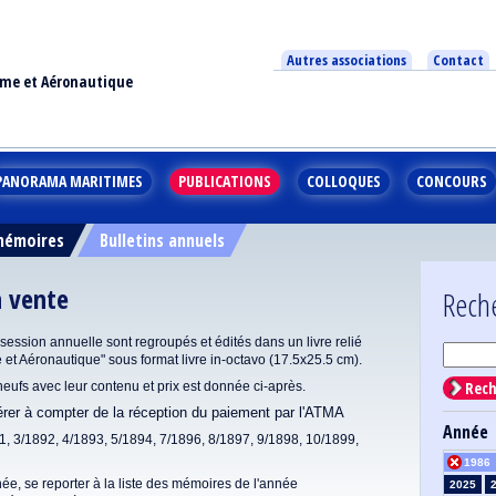
Autres associations
Contact
ime et Aéronautique
PANORAMA MARITIMES
PUBLICATIONS
COLLOQUES
CONCOURS
 mémoires
Bulletins annuels
n vente
Rech
ssion annuelle sont regroupés et édités dans un livre relié
e et Aéronautique" sous format livre in-octavo (17.5x25.5 cm).
Rech
 neufs avec leur contenu et prix est donnée ci-après.
dérer à compter de la réception du paiement par l'ATMA
Année
1, 3/1892, 4/1893, 5/1894, 7/1896, 8/1897, 9/1898, 10/1899,
1986
ée, se reporter à la liste des mémoires de l'année
2025