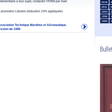
émentaire à leur sujet, contacter l'ATMA par mail:
2018
2011
2
 promotion Libraire (réduction 10% appliquée)
2004
1996
1989
Association Technique Maritime et Aéronautique.
1981
ession de 1986
1974
1967
1960
1953
Bullet
1946
1934
1925
1910
1902