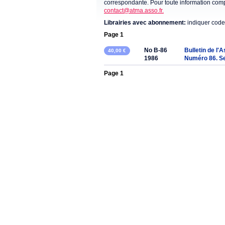
correspondante. Pour toute information compl
contact@atma.asso.fr.
Librairies avec abonnement:
indiquer code
Page 1
No B-86
Bulletin de l'
40,00 €
1986
Numéro 86. S
Page 1