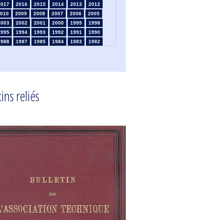
2017
2016
2015
2014
2013
2012
010
2009
2008
2007
2006
2005
2003
2002
2001
2000
1999
1998
1995
1994
1993
1992
1991
1990
1988
1987
1985
1984
1983
1982
1980
1979
1978
1977
1976
1975
1973
1972
1971
1970
1969
1968
1966
1965
1964
1963
1962
1961
1959
1958
1957
1956
1955
1954
1952
1951
1950
1949
1948
1947
ins reliés
1945
1939
1938
1937
1936
1935
1933
1932
1931
1930
1929
1926
1924
1915
1914
1913
1912
1911
1909
1908
1906
1905
1904
1903
1901
1900
1895
1890