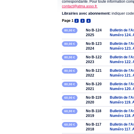
correspondante. Pour toute information compl
contact@atma.asso.fr.
Librairies avec abonnement:
indiquer code
Page 1
2
3
4
No B-124
Bulletin de l'
80,00 €
2025
Numéro 124. 
No B-123
Bulletin de l'
80,00 €
2024
Numéro 123. 
No B-122
Bulletin de l'
80,00 €
2023
Numéro 122. 
No B-121
Bulletin de l'
80,00 €
2022
Numéro 121. 
No B-120
Bulletin de l'
80,00 €
2021
Numéro 120. 
No B-119
Bulletin de l'
60,00 €
2020
Numéro 119. 
No B-118
Bulletin de l'
60,00 €
2019
Numéro 118. 
No B-117
Bulletin de l'
60,00 €
2018
Numéro 117. 