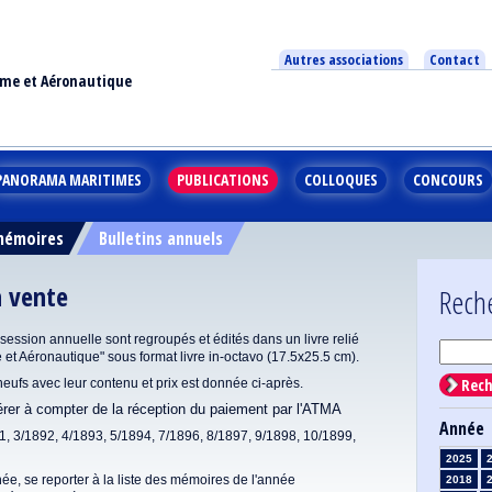
Autres associations
Contact
ime et Aéronautique
PANORAMA MARITIMES
PUBLICATIONS
COLLOQUES
CONCOURS
 mémoires
Bulletins annuels
n vente
Rech
ssion annuelle sont regroupés et édités dans un livre relié
e et Aéronautique" sous format livre in-octavo (17.5x25.5 cm).
Rech
 neufs avec leur contenu et prix est donnée ci-après.
dérer à compter de la réception du paiement par l'ATMA
Année
1, 3/1892, 4/1893, 5/1894, 7/1896, 8/1897, 9/1898, 10/1899,
2025
ée, se reporter à la liste des mémoires de l'année
2018