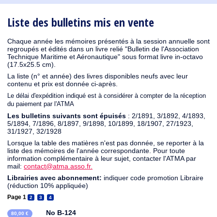
1910
1909
1908
1906
1905
1904
1903
1902
1901
1900
1895
1890
Liste des bulletins mis en vente
Chaque année les mémoires présentés à la session annuelle sont
regroupés et édités dans un livre relié "Bulletin de l'Association
Technique Maritime et Aéronautique" sous format livre in-octavo
(17.5x25.5 cm).
La liste (n° et année) des livres disponibles neufs avec leur
contenu et prix est donnée ci-après.
Le délai d'expédition indiqué est à considérer à compter de la réception
du paiement par l'ATMA
Les bulletins suivants sont épuisés
: 2/1891, 3/1892, 4/1893,
5/1894, 7/1896, 8/1897, 9/1898, 10/1899, 18/1907, 27/1923,
31/1927, 32/1928
Lorsque la table des matières n'est pas donnée, se reporter à la
liste des mémoires de l'année correspondante. Pour toute
information complémentaire à leur sujet, contacter l'ATMA par
mail:
contact@atma.asso.fr.
Librairies avec abonnement:
indiquer code promotion Libraire
(réduction 10% appliquée)
Page 1
2
3
4
No B-124
80,00 €