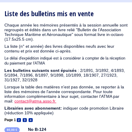
1910
1909
1908
1906
1905
1904
1903
1902
1901
1900
1895
1890
Liste des bulletins mis en vente
Chaque année les mémoires présentés à la session annuelle sont
regroupés et édités dans un livre relié "Bulletin de l'Association
Technique Maritime et Aéronautique" sous format livre in-octavo
(17.5x25.5 cm).
La liste (n° et année) des livres disponibles neufs avec leur
contenu et prix est donnée ci-après.
Le délai d'expédition indiqué est à considérer à compter de la réception
du paiement par l'ATMA
Les bulletins suivants sont épuisés
: 2/1891, 3/1892, 4/1893,
5/1894, 7/1896, 8/1897, 9/1898, 10/1899, 18/1907, 27/1923,
31/1927, 32/1928
Lorsque la table des matières n'est pas donnée, se reporter à la
liste des mémoires de l'année correspondante. Pour toute
information complémentaire à leur sujet, contacter l'ATMA par
mail:
contact@atma.asso.fr.
Librairies avec abonnement:
indiquer code promotion Libraire
(réduction 10% appliquée)
Page 1
2
3
4
No B-124
80,00 €