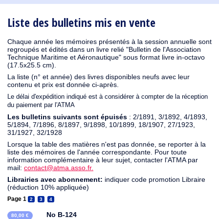
1910
1909
1908
1906
1905
1904
1903
1902
1901
1900
1895
1890
Liste des bulletins mis en vente
Chaque année les mémoires présentés à la session annuelle sont
regroupés et édités dans un livre relié "Bulletin de l'Association
Technique Maritime et Aéronautique" sous format livre in-octavo
(17.5x25.5 cm).
La liste (n° et année) des livres disponibles neufs avec leur
contenu et prix est donnée ci-après.
Le délai d'expédition indiqué est à considérer à compter de la réception
du paiement par l'ATMA
Les bulletins suivants sont épuisés
: 2/1891, 3/1892, 4/1893,
5/1894, 7/1896, 8/1897, 9/1898, 10/1899, 18/1907, 27/1923,
31/1927, 32/1928
Lorsque la table des matières n'est pas donnée, se reporter à la
liste des mémoires de l'année correspondante. Pour toute
information complémentaire à leur sujet, contacter l'ATMA par
mail:
contact@atma.asso.fr.
Librairies avec abonnement:
indiquer code promotion Libraire
(réduction 10% appliquée)
Page 1
2
3
4
No B-124
80,00 €