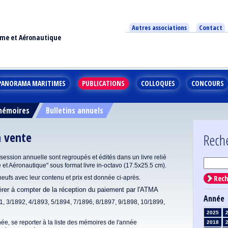
Autres associations
Contact
ime et Aéronautique
PANORAMA MARITIMES
PUBLICATIONS
COLLOQUES
CONCOURS
 mémoires
Bulletins annuels
n vente
Rech
ssion annuelle sont regroupés et édités dans un livre relié
e et Aéronautique" sous format livre in-octavo (17.5x25.5 cm).
Rech
 neufs avec leur contenu et prix est donnée ci-après.
dérer à compter de la réception du paiement par l'ATMA
Année
1, 3/1892, 4/1893, 5/1894, 7/1896, 8/1897, 9/1898, 10/1899,
2025
ée, se reporter à la liste des mémoires de l'année
2018