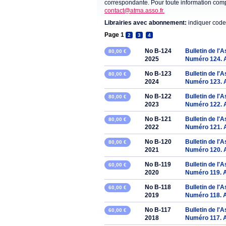
correspondante. Pour toute information compl
contact@atma.asso.fr.
Librairies avec abonnement:
indiquer code
Page 1
2
3
4
No B-124
Bulletin de l'
80,00 €
2025
Numéro 124. 
No B-123
Bulletin de l'
80,00 €
2024
Numéro 123. 
No B-122
Bulletin de l'
80,00 €
2023
Numéro 122. 
No B-121
Bulletin de l'
80,00 €
2022
Numéro 121. 
No B-120
Bulletin de l'
80,00 €
2021
Numéro 120. 
No B-119
Bulletin de l'
60,00 €
2020
Numéro 119. 
No B-118
Bulletin de l'
60,00 €
2019
Numéro 118. 
No B-117
Bulletin de l'
60,00 €
2018
Numéro 117. 