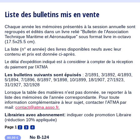
1910
1909
1908
1906
1905
1904
1903
1902
1901
1900
1895
1890
Liste des bulletins mis en vente
Chaque année les mémoires présentés à la session annuelle sont
regroupés et édités dans un livre relié "Bulletin de l'Association
Technique Maritime et Aéronautique" sous format livre in-octavo
(17.5x25.5 cm).
La liste (n° et année) des livres disponibles neufs avec leur
contenu et prix est donnée ci-après.
Le délai d'expédition indiqué est à considérer à compter de la réception
du paiement par l'ATMA
Les bulletins suivants sont épuisés
: 2/1891, 3/1892, 4/1893,
5/1894, 7/1896, 8/1897, 9/1898, 10/1899, 18/1907, 27/1923,
31/1927, 32/1928
Lorsque la table des matières n'est pas donnée, se reporter à la
liste des mémoires de l'année correspondante. Pour toute
information complémentaire à leur sujet, contacter l'ATMA par
mail:
contact@atma.asso.fr.
Librairies avec abonnement:
indiquer code promotion Libraire
(réduction 10% appliquée)
Page 1
2
3
4
No B-124
80,00 €