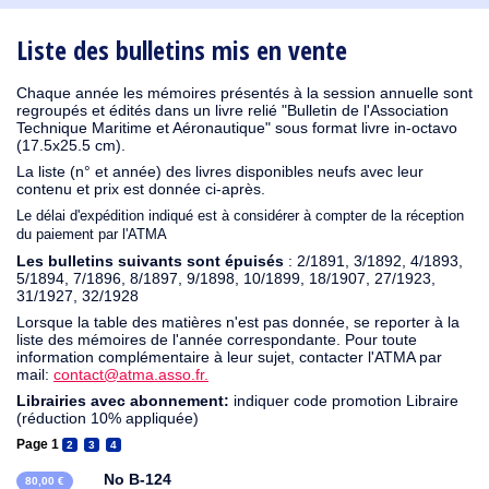
1910
1909
1908
1906
1905
1904
1903
1902
1901
1900
1895
1890
Liste des bulletins mis en vente
Chaque année les mémoires présentés à la session annuelle sont
regroupés et édités dans un livre relié "Bulletin de l'Association
Technique Maritime et Aéronautique" sous format livre in-octavo
(17.5x25.5 cm).
La liste (n° et année) des livres disponibles neufs avec leur
contenu et prix est donnée ci-après.
Le délai d'expédition indiqué est à considérer à compter de la réception
du paiement par l'ATMA
Les bulletins suivants sont épuisés
: 2/1891, 3/1892, 4/1893,
5/1894, 7/1896, 8/1897, 9/1898, 10/1899, 18/1907, 27/1923,
31/1927, 32/1928
Lorsque la table des matières n'est pas donnée, se reporter à la
liste des mémoires de l'année correspondante. Pour toute
information complémentaire à leur sujet, contacter l'ATMA par
mail:
contact@atma.asso.fr.
Librairies avec abonnement:
indiquer code promotion Libraire
(réduction 10% appliquée)
Page 1
2
3
4
No B-124
80,00 €